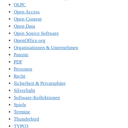
OLPC
Open Access
Open Content
Open Data
Open Source Software
OpenOffice.org
Organisationen & Unternehmen
Patente
PDF
Personen
Recht
Sicherheit & Privatsphäre
Silverlight
Software-Kollektionen
Spiele
Termine
Thunderbird
TYPO3