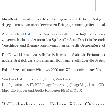
Mac-Besitzer werden über diesen Beitrag nur müde lächeln: Dort geh
dagegen muss man normalerweise zu Drittprogrammen greifen, um alle
Abhilfe schafft
Folder Size
: Nach der Installation verfügt der Explor
zu verwechseln mit der normalen Spalte «Größe»). Das ist insbesonde
Verschiebe- und Brennaktionen kennt man gerne die Ordnergrösse, 
Der Entwickler ist etwas selbstkritisch, was die Stabilität, Performa
notfalls lässt sich das Programm nämlich ganz regulär über die System
Folder Size läuft unter Windows 2000 und XP, aber nicht unter Vista.
Kategorien
Tags
Windows
Folder Size
,
GPL
,
Utility
,
Windows
Konfiguration des TYPO3 Image Processing (ImageMagick und GD 
Max: CD-Ripper und Audio-Konverter für Mac OS X
2 Gedanken zu „Folder Size: Ordner