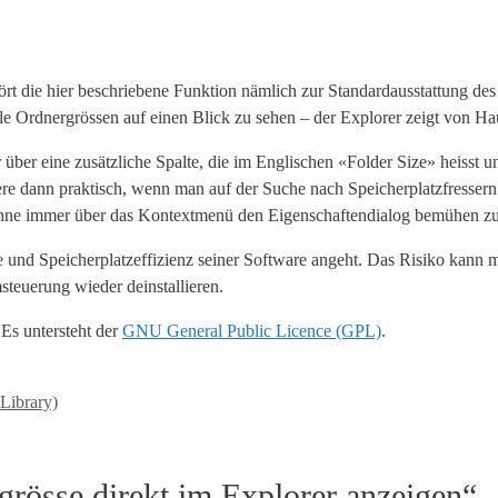
ört die hier beschriebene Funktion nämlich zur Standardausstattung de
 Ordnergrössen auf einen Blick zu sehen – der Explorer zeigt von Hau
er über eine zusätzliche Spalte, die im Englischen «Folder Size» heisst
re dann praktisch, wenn man auf der Suche nach Speicherplatzfressern 
ohne immer über das Kontextmenü den Eigenschaftendialog bemühen z
nce und Speicherplatzeffizienz seiner Software angeht. Das Risiko kann
steuerung wieder deinstallieren.
 Es untersteht der
GNU General Public Licence (GPL)
.
Library)
grösse direkt im Explorer anzeigen“