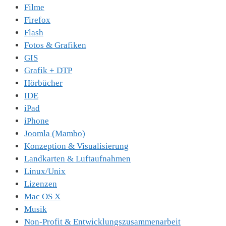
Filme
Firefox
Flash
Fotos & Grafiken
GIS
Grafik + DTP
Hörbücher
IDE
iPad
iPhone
Joomla (Mambo)
Konzeption & Visualisierung
Landkarten & Luftaufnahmen
Linux/Unix
Lizenzen
Mac OS X
Musik
Non-Profit & Entwicklungszusammenarbeit