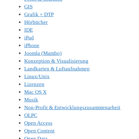
GIS
Grafik + DTP
Hörbücher
IDE
iPad
iPhone
Joomla (Mambo)
Konzeption & Visualisierung
Landkarten & Luftaufnahmen
Linux/Unix
Lizenzen
Mac OS X
Musik
Non-Profit & Entwicklungszusammenarbeit
OLPC
Open Access
Open Content
Open Data