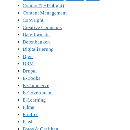
Contao (TYPOlight)
Content Management
Copyright
Creative Commons
Dateiformate
Datenbanken
Digitalisierung
Djvu
DRM
Drupal
E-Books
E-Commerce
E-Government
E-Learning
Filme
Firefox
Flash
Fotos & Grafiken