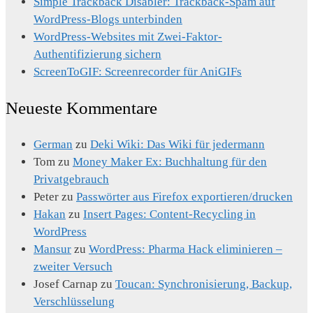
Simple Trackback Disabler: Trackback-Spam auf
WordPress-Blogs unterbinden
WordPress-Websites mit Zwei-Faktor-
Authentifizierung sichern
ScreenToGIF: Screenrecorder für AniGIFs
Neueste Kommentare
German
zu
Deki Wiki: Das Wiki für jedermann
Tom
zu
Money Maker Ex: Buchhaltung für den
Privatgebrauch
Peter
zu
Passwörter aus Firefox exportieren/drucken
Hakan
zu
Insert Pages: Content-Recycling in
WordPress
Mansur
zu
WordPress: Pharma Hack eliminieren –
zweiter Versuch
Josef Carnap
zu
Toucan: Synchronisierung, Backup,
Verschlüsselung