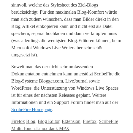
sinnvoll, welche das Stylesheet des Ziel-Blogs
berücksichtigt. Für den maximalen Blog-Komfort würde
man sich zudem wünschen, dass man Bilder direkt in den
Blog-Artikel einkopieren kann und nicht erst als Datei
speichern, separat hochladen und dann verknüpfen muss
(was allerdings die wenigsten Blog-Editoren können, beim
Microsofot Windows Live Writer aber sehr schön
umgesetzt ist).
Soweit man das der nicht sehr umfassenden
Dokumentation entnehmen kann unterstützt ScribeFire die
Blog-Systeme Blogger.com, LiveJournal sowie
WordPress, die Unterstützung von Windows Live Spaces
ist für eines der nächsten Releases geplant. Weitere
Informationen und ein Support-Forum findet man auf der
ScribeFire Homepage
.
Kategorien
Tags
Firefox
Blog
,
Blog Editor
,
Extension
,
Firefox
,
ScribeFire
Multi-Touch-Linux dank MPX