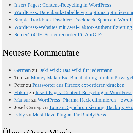
Insert Pages: Content-Recycling in WordPress
WordPress: Datenbank-Tabelle wp_options optimieren mi
Simple Trackback Disabler: Trackback-Spam auf WordP
WordPress-Websites mit Zwei-Faktor-Authentifizierung
ScreenToGIF: Screenrecorder für AniGIFs
Neueste Kommentare
German
zu
Deki Wiki: Das Wiki für jedermann
Tom
zu
Money Maker Ex: Buchhaltung für den Privatge
Peter
zu
Passwörter aus Firefox exportieren/drucken
Hakan
zu
Insert Pages: Content-Recycling in WordPress
Mansur
zu
WordPress: Pharma Hack eliminieren – zweit
Josef Carnap
zu
Toucan: Synchronisierung, Backup, Ver
Eddy
zu
Must Have Plugins für BuddyPress
Über «Open Mind»