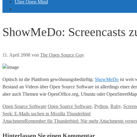
Über Open Mind
ShowMeDo: Screencasts zu
11. April 2008
von
The Open Source Guy
Optisch ist die Plattform gewöhnungsbedürftig:
ShowMeDo
ist weit 
Bestand an Videos über Open Source Software ist allerdings einer de
aber auch Themen wie OpenOffice.org, Ubuntu oder OpenStreetMap 
Kategorien
Tags
Open Source Software
Open Source Software
,
Python
,
Ruby
,
Screen
Seek: E-Mails suchen in Mozilla Thunderbird
AttachmentRemember für Thunderbird: Nie mehr Attachments verge
Hinterlassen Sie einen Kommentar