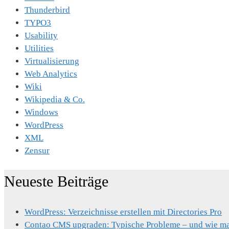
Thunderbird
TYPO3
Usability
Utilities
Virtualisierung
Web Analytics
Wiki
Wikipedia & Co.
Windows
WordPress
XML
Zensur
Neueste Beiträge
WordPress: Verzeichnisse erstellen mit Directories Pro
Contao CMS upgraden: Typische Probleme – und wie man