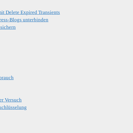
t Delete Expired Transients
ress-Blogs unterbinden
 sichern
brauch
er Versuch
schlüsselung