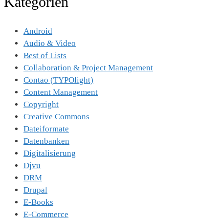
Kategorien
Android
Audio & Video
Best of Lists
Collaboration & Project Management
Contao (TYPOlight)
Content Management
Copyright
Creative Commons
Dateiformate
Datenbanken
Digitalisierung
Djvu
DRM
Drupal
E-Books
E-Commerce