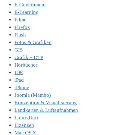
E-Government
E-Learning
Filme
Firefox
Flash
Fotos & Grafiken
GIS
Grafik + DTP
Hörbücher
IDE
iPad
iPhone
Joomla (Mambo)
Konzeption & Visualisierung
Landkarten & Luftaufnahmen
Linux/Unix
Lizenzen
Mac OS X