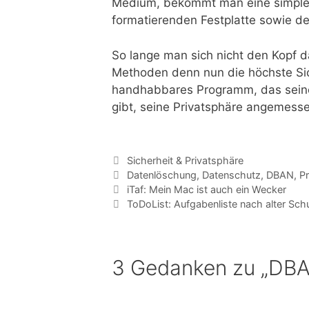
Medium, bekommt man eine simple 
formatierenden Festplatte sowie d
So lange man sich nicht den Kopf d
Methoden denn nun die höchste Sich
handhabbares Programm, das seine
gibt, seine Privatsphäre angemess
Kategorien
Sicherheit & Privatsphäre
Tags
Datenlöschung
,
Datenschutz
,
DBAN
,
Pr
iTaf: Mein Mac ist auch ein Wecker
ToDoList: Aufgabenliste nach alter Sch
3 Gedanken zu „DBAN