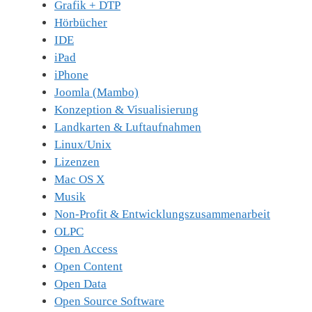
Grafik + DTP
Hörbücher
IDE
iPad
iPhone
Joomla (Mambo)
Konzeption & Visualisierung
Landkarten & Luftaufnahmen
Linux/Unix
Lizenzen
Mac OS X
Musik
Non-Profit & Entwicklungszusammenarbeit
OLPC
Open Access
Open Content
Open Data
Open Source Software