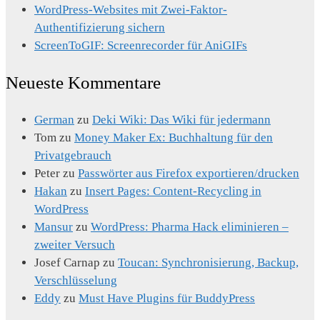
WordPress-Websites mit Zwei-Faktor-
Authentifizierung sichern
ScreenToGIF: Screenrecorder für AniGIFs
Neueste Kommentare
German
zu
Deki Wiki: Das Wiki für jedermann
Tom
zu
Money Maker Ex: Buchhaltung für den
Privatgebrauch
Peter
zu
Passwörter aus Firefox exportieren/drucken
Hakan
zu
Insert Pages: Content-Recycling in
WordPress
Mansur
zu
WordPress: Pharma Hack eliminieren –
zweiter Versuch
Josef Carnap
zu
Toucan: Synchronisierung, Backup,
Verschlüsselung
Eddy
zu
Must Have Plugins für BuddyPress