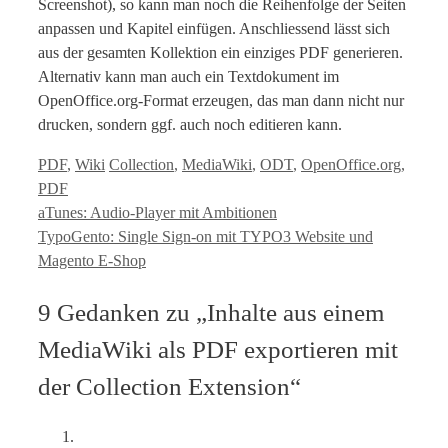
Screenshot), so kann man noch die Reihenfolge der Seiten
anpassen und Kapitel einfügen. Anschliessend lässt sich
aus der gesamten Kollektion ein einziges PDF generieren.
Alternativ kann man auch ein Textdokument im
OpenOffice.org-Format erzeugen, das man dann nicht nur
drucken, sondern ggf. auch noch editieren kann.
Kategorien
Tags
PDF
,
Wiki
Collection
,
MediaWiki
,
ODT
,
OpenOffice.org
,
PDF
aTunes: Audio-Player mit Ambitionen
TypoGento: Single Sign-on mit TYPO3 Website und
Magento E-Shop
9 Gedanken zu „Inhalte aus einem
MediaWiki als PDF exportieren mit
der Collection Extension“