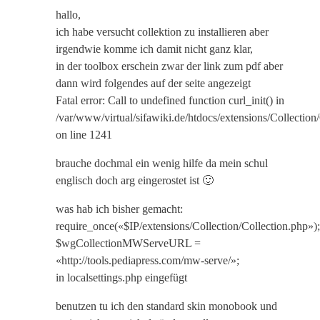
hallo,
ich habe versucht collektion zu installieren aber
irgendwie komme ich damit nicht ganz klar,
in der toolbox erschein zwar der link zum pdf aber
dann wird folgendes auf der seite angezeigt
Fatal error: Call to undefined function curl_init() in
/var/www/virtual/sifawiki.de/htdocs/extensions/Collection
on line 1241
brauche dochmal ein wenig hilfe da mein schul
englisch doch arg eingerostet ist 🙂
was hab ich bisher gemacht:
require_once(«$IP/extensions/Collection/Collection.php»);
$wgCollectionMWServeURL =
«http://tools.pediapress.com/mw-serve/»;
in localsettings.php eingefügt
benutzen tu ich den standard skin monobook und