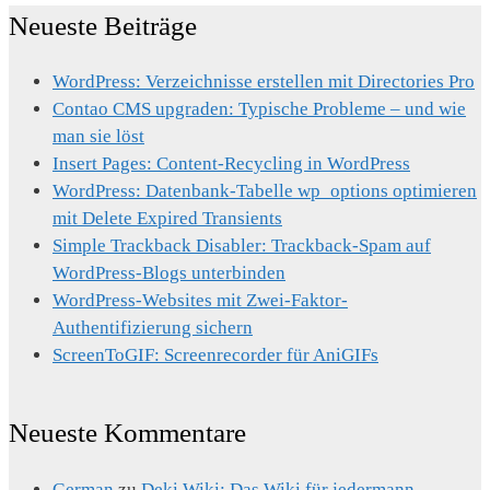
Neueste Beiträge
WordPress: Verzeichnisse erstellen mit Directories Pro
Contao CMS upgraden: Typische Probleme – und wie
man sie löst
Insert Pages: Content-Recycling in WordPress
WordPress: Datenbank-Tabelle wp_options optimieren
mit Delete Expired Transients
Simple Trackback Disabler: Trackback-Spam auf
WordPress-Blogs unterbinden
WordPress-Websites mit Zwei-Faktor-
Authentifizierung sichern
ScreenToGIF: Screenrecorder für AniGIFs
Neueste Kommentare
German
zu
Deki Wiki: Das Wiki für jedermann