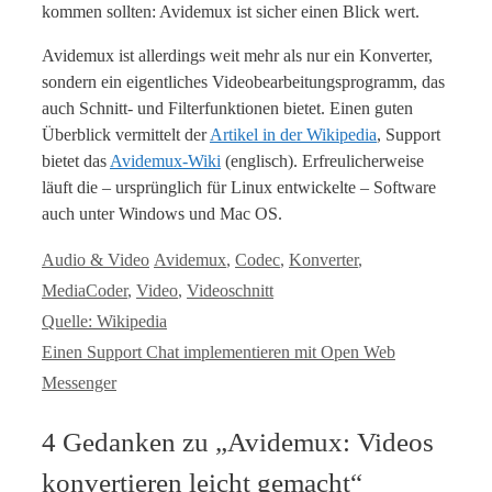
kommen sollten: Avidemux ist sicher einen Blick wert.
Avidemux ist allerdings weit mehr als nur ein Konverter,
sondern ein eigentliches Videobearbeitungsprogramm, das
auch Schnitt- und Filterfunktionen bietet. Einen guten
Überblick vermittelt der
Artikel in der Wikipedia
, Support
bietet das
Avidemux-Wiki
(englisch). Erfreulicherweise
läuft die – ursprünglich für Linux entwickelte – Software
auch unter Windows und Mac OS.
Kategorien
Tags
Audio & Video
Avidemux
,
Codec
,
Konverter
,
MediaCoder
,
Video
,
Videoschnitt
Quelle: Wikipedia
Einen Support Chat implementieren mit Open Web
Messenger
4 Gedanken zu „Avidemux: Videos
konvertieren leicht gemacht“