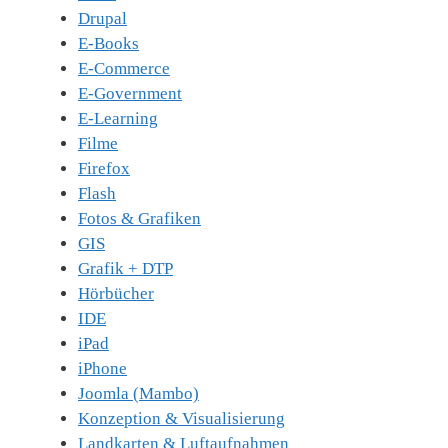
Drupal
E-Books
E-Commerce
E-Government
E-Learning
Filme
Firefox
Flash
Fotos & Grafiken
GIS
Grafik + DTP
Hörbücher
IDE
iPad
iPhone
Joomla (Mambo)
Konzeption & Visualisierung
Landkarten & Luftaufnahmen