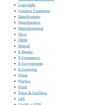
Copyright
Creative Commons
Dateiformate
Datenbanken
Digitalisierung
Djvu
DRM
Drupal
E-Books
E-Commerce
E-Government
E-Learning
Filme
Firefox
Flash
Fotos & Grafiken
GIS
Grafik + DTP