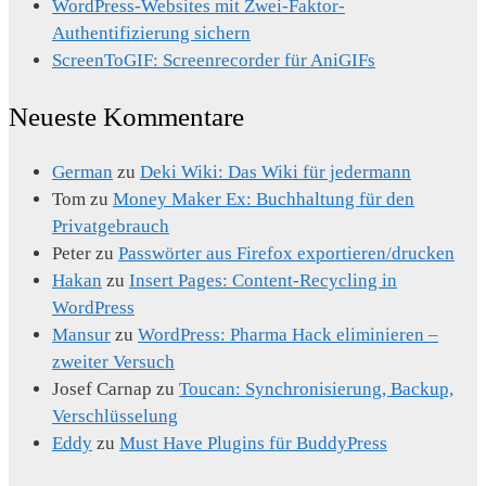
WordPress-Websites mit Zwei-Faktor-
Authentifizierung sichern
ScreenToGIF: Screenrecorder für AniGIFs
Neueste Kommentare
German
zu
Deki Wiki: Das Wiki für jedermann
Tom
zu
Money Maker Ex: Buchhaltung für den
Privatgebrauch
Peter
zu
Passwörter aus Firefox exportieren/drucken
Hakan
zu
Insert Pages: Content-Recycling in
WordPress
Mansur
zu
WordPress: Pharma Hack eliminieren –
zweiter Versuch
Josef Carnap
zu
Toucan: Synchronisierung, Backup,
Verschlüsselung
Eddy
zu
Must Have Plugins für BuddyPress