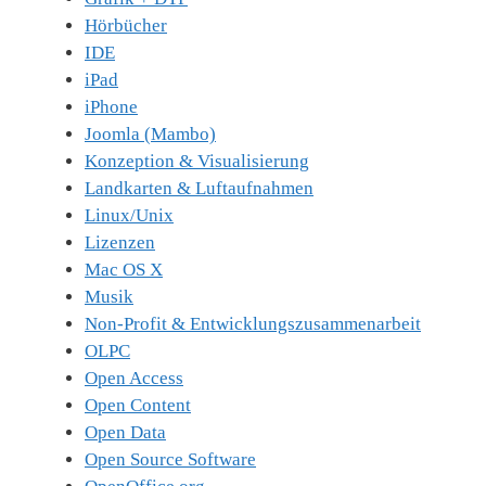
Hörbücher
IDE
iPad
iPhone
Joomla (Mambo)
Konzeption & Visualisierung
Landkarten & Luftaufnahmen
Linux/Unix
Lizenzen
Mac OS X
Musik
Non-Profit & Entwicklungszusammenarbeit
OLPC
Open Access
Open Content
Open Data
Open Source Software