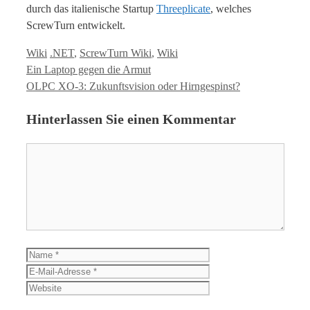
durch das italienische Startup
Threeplicate
, welches
ScrewTurn entwickelt.
Kategorien
Tags
Wiki
.NET
,
ScrewTurn Wiki
,
Wiki
Ein Laptop gegen die Armut
OLPC XO-3: Zukunftsvision oder Hirngespinst?
Hinterlassen Sie einen Kommentar
Kommentar
Name
E-
Mail-
Website
Adresse