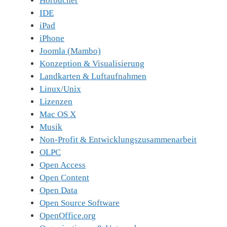
Hörbücher
IDE
iPad
iPhone
Joomla (Mambo)
Konzeption & Visualisierung
Landkarten & Luftaufnahmen
Linux/Unix
Lizenzen
Mac OS X
Musik
Non-Profit & Entwicklungszusammenarbeit
OLPC
Open Access
Open Content
Open Data
Open Source Software
OpenOffice.org