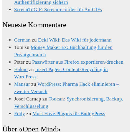
Authentifizierung sichern
ScreenToGIF: Screenrecorder für AniGIFs
Neueste Kommentare
German
zu
Deki Wiki: Das Wiki für jedermann
Tom
zu
Money Maker Ex: Buchhaltung für den
Privatgebrauch
Peter
zu
Passwörter aus Firefox exportieren/drucken
Hakan
zu
Insert Pages: Content-Recycling in
WordPress
Mansur
zu
WordPress: Pharma Hack eliminieren –
zweiter Versuch
Josef Carnap
zu
Toucan: Synchronisierung, Backup,
Verschlüsselung
Eddy
zu
Must Have Plugins für BuddyPress
Über «Open Mind»