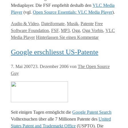
Mediaplayer. Die FSF empfiehlt deshalb den
VLC Media
Player
(vgl.
Open Source Essentials: VLC Media Player
).
Kategorien
Tags
Audio & Video
,
Dateiformate
,
Musik
,
Patente
Free
Software Foundation
,
FSF
,
MP3
,
Ogg
,
Ogg Vorbis
,
VLC
Media Player
Hinterlassen Sie einen Kommentar
Google erschliesst US-Patente
7. Mai 2007
23. Dezember 2006
von
The Open Source
Guy
Seit einigen Tagen ermöglicht die
Google Patent Search
Volltextsuchen über alle 7 Millionen Patente des
United
States Patent and Trademarkt Office
(USPTO). Die