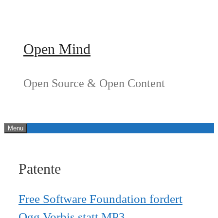
Springe
zum
Inhalt
Open Mind
Open Source & Open Content
Menu
Patente
Free Software Foundation fordert
Ogg Vorbis statt MP3