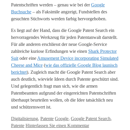
Patentschriften werden – genau wie bei der
Google
Buchsuche
– als Faksimile angzeigt, Fundstellen des
gesuchten Stichworts werden farbig hervorgehoben.
Es liegt auf der Hand, dass die Google Patent Search ein
hervorragendes Werkzeug für jeden Patentanwalt darstellt.
Für alle anderen erschliesst der neue Google-Service
zahlreiche kuriose Erfindungen wie einen
Shark Protector
Suit
oder eine
Amusement Device incorporating Simulated
Cheese and Mice
(
wie das offizielle Google Blog launisch
berichtet
). Zugleich macht die Google Patent Search aber
auch deutlich, wieviele Ideen durch Patente geschützt sind.
Und gelegentlich fragt man sich, wie die armen
Patentbeamten aufgrund der eingereichten Patentschriften
überhaupt beurteilen wollen, ob die Idee tatsächlich neu
und schützenswert ist.
Kategorien
Tags
Digitalisierung
,
Patente
Google
,
Google Patent Search
,
Patente
Hinterlassen Sie einen Kommentar