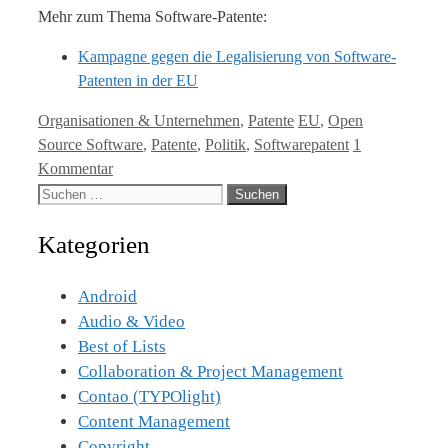
Mehr zum Thema Software-Patente:
Kampagne gegen die Legalisierung von Software-
Patenten in der EU
Kategorien
Tags
Organisationen & Unternehmen
,
Patente
EU
,
Open
Source Software
,
Patente
,
Politik
,
Softwarepatent
1
Kommentar
Suche
nach:
Kategorien
Android
Audio & Video
Best of Lists
Collaboration & Project Management
Contao (TYPOlight)
Content Management
Copyright