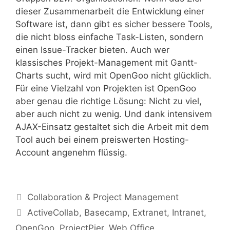
dieser Zusammenarbeit die Entwicklung einer
Software ist, dann gibt es sicher bessere Tools,
die nicht bloss einfache Task-Listen, sondern
einen Issue-Tracker bieten. Auch wer
klassisches Projekt-Management mit Gantt-
Charts sucht, wird mit OpenGoo nicht glücklich.
Für eine Vielzahl von Projekten ist OpenGoo
aber genau die richtige Lösung: Nicht zu viel,
aber auch nicht zu wenig. Und dank intensivem
AJAX-Einsatz gestaltet sich die Arbeit mit dem
Tool auch bei einem preiswerten Hosting-
Account angenehm flüssig.
Kategorien
Collaboration & Project Management
Tags
ActiveCollab
,
Basecamp
,
Extranet
,
Intranet
,
OpenGoo
,
ProjectPier
,
Web Office