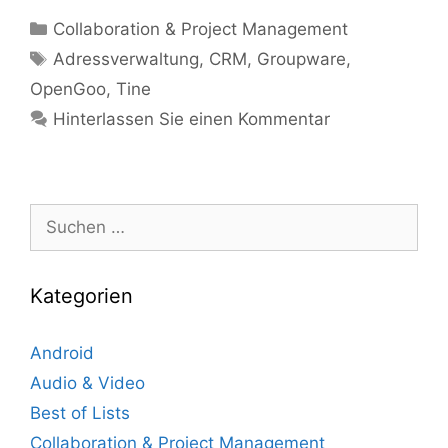
Kategorien
Collaboration & Project Management
Tags
Adressverwaltung
,
CRM
,
Groupware
,
OpenGoo
,
Tine
Hinterlassen Sie einen Kommentar
Suche
nach:
Kategorien
Android
Audio & Video
Best of Lists
Collaboration & Project Management