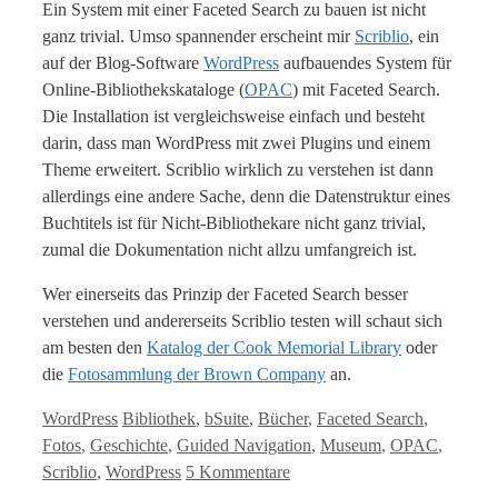
Ein System mit einer Faceted Search zu bauen ist nicht
ganz trivial. Umso spannender erscheint mir
Scriblio
, ein
auf der Blog-Software
WordPress
aufbauendes System für
Online-Bibliothekskataloge (
OPAC
) mit Faceted Search.
Die Installation ist vergleichsweise einfach und besteht
darin, dass man WordPress mit zwei Plugins und einem
Theme erweitert. Scriblio wirklich zu verstehen ist dann
allerdings eine andere Sache, denn die Datenstruktur eines
Buchtitels ist für Nicht-Bibliothekare nicht ganz trivial,
zumal die Dokumentation nicht allzu umfangreich ist.
Wer einerseits das Prinzip der Faceted Search besser
verstehen und andererseits Scriblio testen will schaut sich
am besten den
Katalog der Cook Memorial Library
oder
die
Fotosammlung der Brown Company
an.
Kategorien
Tags
WordPress
Bibliothek
,
bSuite
,
Bücher
,
Faceted Search
,
Fotos
,
Geschichte
,
Guided Navigation
,
Museum
,
OPAC
,
Scriblio
,
WordPress
5 Kommentare