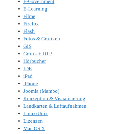
E-Government
E-Learning
Filme
Firefox
Flash
Fotos & Grafiken
GIS
Grafik + DTP
Hörbücher
IDE
iPad
iPhone
Joomla (Mambo)
Konzeption & Visualisierung
Landkarten & Luftaufnahmen
Linux/Unix
Lizenzen
Mac OS X