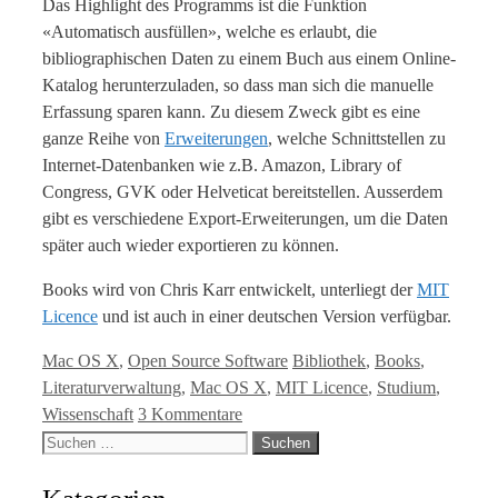
Das Highlight des Programms ist die Funktion
«Automatisch ausfüllen», welche es erlaubt, die
bibliographischen Daten zu einem Buch aus einem Online-
Katalog herunterzuladen, so dass man sich die manuelle
Erfassung sparen kann. Zu diesem Zweck gibt es eine
ganze Reihe von
Erweiterungen
, welche Schnittstellen zu
Internet-Datenbanken wie z.B. Amazon, Library of
Congress, GVK oder Helveticat bereitstellen. Ausserdem
gibt es verschiedene Export-Erweiterungen, um die Daten
später auch wieder exportieren zu können.
Books wird von Chris Karr entwickelt, unterliegt der
MIT
Licence
und ist auch in einer deutschen Version verfügbar.
Kategorien
Tags
Mac OS X
,
Open Source Software
Bibliothek
,
Books
,
Literaturverwaltung
,
Mac OS X
,
MIT Licence
,
Studium
,
Wissenschaft
3 Kommentare
Suche
nach: