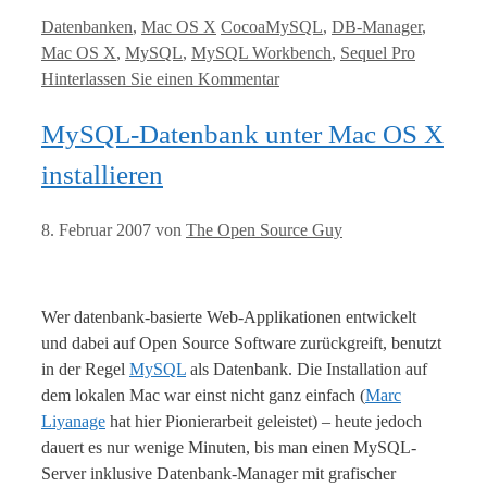
Kategorien
Tags
Datenbanken
,
Mac OS X
CocoaMySQL
,
DB-Manager
,
Mac OS X
,
MySQL
,
MySQL Workbench
,
Sequel Pro
Hinterlassen Sie einen Kommentar
MySQL-Datenbank unter Mac OS X
installieren
8. Februar 2007
von
The Open Source Guy
Wer datenbank-basierte Web-Applikationen entwickelt
und dabei auf Open Source Software zurückgreift, benutzt
in der Regel
MySQL
als Datenbank. Die Installation auf
dem lokalen Mac war einst nicht ganz einfach (
Marc
Liyanage
hat hier Pionierarbeit geleistet) – heute jedoch
dauert es nur wenige Minuten, bis man einen MySQL-
Server inklusive Datenbank-Manager mit grafischer