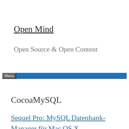
Springe
zum
Inhalt
Open Mind
Open Source & Open Content
Menu
CocoaMySQL
Sequel Pro: MySQL Datenbank-
Manager für Mac OS X