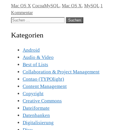
Kategorien
Tags
Mac OS X
CocoaMySQL
,
Mac OS X
,
MySQL
1
Kommentar
Suche
nach:
Kategorien
Android
Audio & Video
Best of Lists
Collaboration & Project Management
Contao (TYPOlight)
Content Management
Copyright
Creative Commons
Dateiformate
Datenbanken
Digitalisierung
Djvu