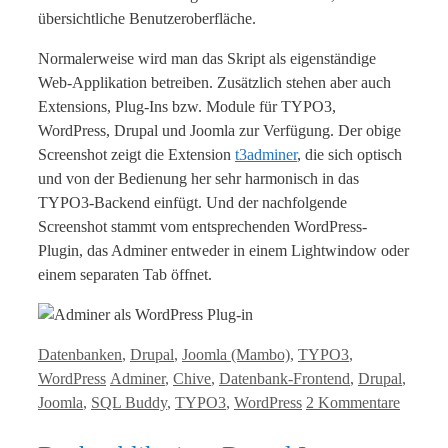
übersichtliche Benutzeroberfläche.
Normalerweise wird man das Skript als eigenständige
Web-Applikation betreiben. Zusätzlich stehen aber auch
Extensions, Plug-Ins bzw. Module für TYPO3,
WordPress, Drupal und Joomla zur Verfügung. Der obige
Screenshot zeigt die Extension
t3adminer
, die sich optisch
und von der Bedienung her sehr harmonisch in das
TYPO3-Backend einfügt. Und der nachfolgende
Screenshot stammt vom entsprechenden WordPress-
Plugin, das Adminer entweder in einem Lightwindow oder
einem separaten Tab öffnet.
Kategorien
Datenbanken
,
Drupal
,
Joomla (Mambo)
,
TYPO3
,
Tags
WordPress
Adminer
,
Chive
,
Datenbank-Frontend
,
Drupal
,
Joomla
,
SQL Buddy
,
TYPO3
,
WordPress
2 Kommentare