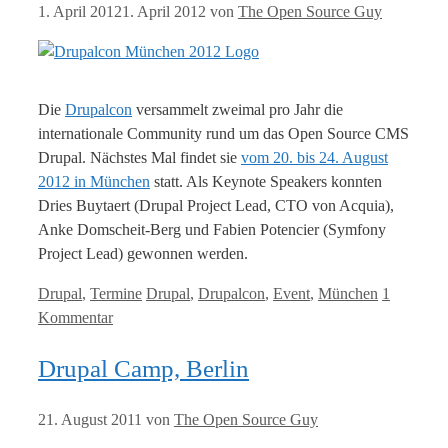
1. April 2012
1. April 2012
von
The Open Source Guy
Die
Drupalcon
versammelt zweimal pro Jahr die
internationale Community rund um das Open Source CMS
Drupal. Nächstes Mal findet sie
vom 20. bis 24. August
2012 in München
statt. Als Keynote Speakers konnten
Dries Buytaert (Drupal Project Lead, CTO von Acquia),
Anke Domscheit-Berg und Fabien Potencier (Symfony
Project Lead) gewonnen werden.
Kategorien
Tags
Drupal
,
Termine
Drupal
,
Drupalcon
,
Event
,
München
1
Kommentar
Drupal Camp, Berlin
21. August 2011
von
The Open Source Guy