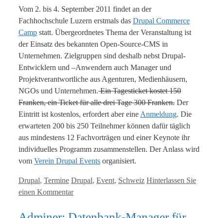
Vom 2. bis 4. September 2011 findet an der
Fachhochschule Luzern erstmals das
Drupal Commerce
Camp
statt. Übergeordnetes Thema der Veranstaltung ist
der Einsatz des bekannten Open-Source-CMS in
Unternehmen. Zielgruppen sind deshalb nebst Drupal-
Entwicklern und –Anwendern auch Manager und
Projektverantwortliche aus Agenturen, Medienhäusern,
NGOs und Unternehmen.
Ein Tagesticket kostet 150
Franken, ein Ticket für alle drei Tage 300 Franken.
Der
Eintritt ist kostenlos, erfordert aber eine
Anmeldung
. Die
erwarteten 200 bis 250 Teilnehmer können dafür täglich
aus mindestens 12 Fachvorträgen und einer Keynote ihr
individuelles Programm zusammenstellen. Der Anlass wird
vom
Verein Drupal Events
organisiert.
Kategorien
Tags
Drupal
,
Termine
Drupal
,
Event
,
Schweiz
Hinterlassen Sie
einen Kommentar
Adminer: Datenbank-Manager für