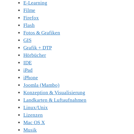
E-Learning
Filme
Firefox
Flash
Fotos & Grafiken
GIS
Grafik + DTP
Hörbücher
IDE
iPad
iPhone
Joomla (Mambo)
Konzeption & Visualisierung
Landkarten & Luftaufnahmen
Linux/Unix
Lizenzen
Mac OS X
Musik