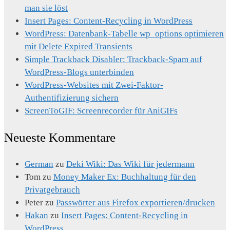
man sie löst
Insert Pages: Content-Recycling in WordPress
WordPress: Datenbank-Tabelle wp_options optimieren
mit Delete Expired Transients
Simple Trackback Disabler: Trackback-Spam auf
WordPress-Blogs unterbinden
WordPress-Websites mit Zwei-Faktor-
Authentifizierung sichern
ScreenToGIF: Screenrecorder für AniGIFs
Neueste Kommentare
German
zu
Deki Wiki: Das Wiki für jedermann
Tom
zu
Money Maker Ex: Buchhaltung für den
Privatgebrauch
Peter
zu
Passwörter aus Firefox exportieren/drucken
Hakan
zu
Insert Pages: Content-Recycling in
WordPress