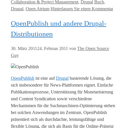
Kategorien
Tags
Collaboration & Project Management
,
Drupal
Buch
,
Drupal
,
Open Atrium
Hinterlassen Sie einen Kommentar
OpenPublish und andere Drupal-
Distributionen
30. März 2011
24. Februar 2011
von
The Open Source
Guy
OpenPublish
ist eine auf
Drupal
basierende Lösung, die
sich insbesondere für News-Plattformen eignet. Einfache
Publikationsprozesse, Unterstützung für Monetarisierung
und Content Syndication sowie verschiedene
Mechanismen für die Suchmaschinen-Optimierung stehen
bei solchen Anwendungen im Zentrum. OpenPublish
präsentiert sich als durchdachte, leistungsfähige und
flexible Lösung, die sich als Basis für die Online-Präsenz