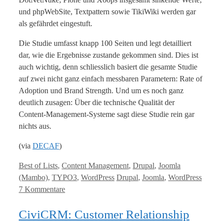
und phpWebSite, Textpattern sowie TikiWiki werden gar
als gefährdet eingestuft.
Die Studie umfasst knapp 100 Seiten und legt detailliert
dar, wie die Ergebnisse zustande gekommen sind. Dies ist
auch wichtig, denn schliesslich basiert die gesamte Studie
auf zwei nicht ganz einfach messbaren Parametern: Rate of
Adoption und Brand Strength. Und um es noch ganz
deutlich zusagen: Über die technische Qualität der
Content-Management-Systeme sagt diese Studie rein gar
nichts aus.
(via
DECAF
)
Kategorien
Best of Lists
,
Content Management
,
Drupal
,
Joomla
Tags
(Mambo)
,
TYPO3
,
WordPress
Drupal
,
Joomla
,
WordPress
7 Kommentare
CiviCRM: Customer Relationship