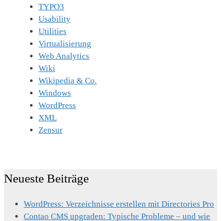
TYPO3
Usability
Utilities
Virtualisierung
Web Analytics
Wiki
Wikipedia & Co.
Windows
WordPress
XML
Zensur
Neueste Beiträge
WordPress: Verzeichnisse erstellen mit Directories Pro
Contao CMS upgraden: Typische Probleme – und wie