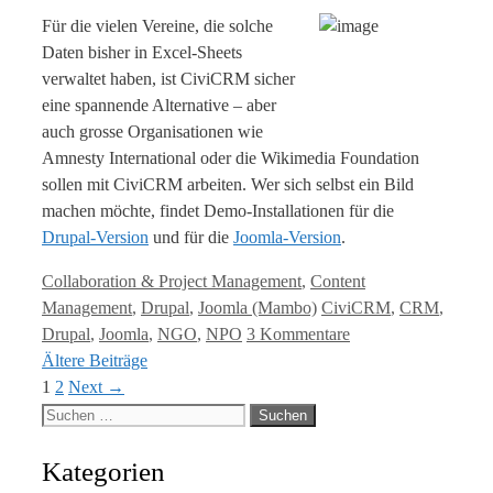
Für die vielen Vereine, die solche
Daten bisher in Excel-Sheets
verwaltet haben, ist CiviCRM sicher
eine spannende Alternative – aber
auch grosse Organisationen wie
Amnesty International oder die Wikimedia Foundation
sollen mit CiviCRM arbeiten. Wer sich selbst ein Bild
machen möchte, findet Demo-Installationen für die
Drupal-Version
und für die
Joomla-Version
.
Kategorien
Collaboration & Project Management
,
Content
Tags
Management
,
Drupal
,
Joomla (Mambo)
CiviCRM
,
CRM
,
Drupal
,
Joomla
,
NGO
,
NPO
3 Kommentare
Ältere Beiträge
Page
Page
1
2
Next
→
Suche
nach:
Kategorien