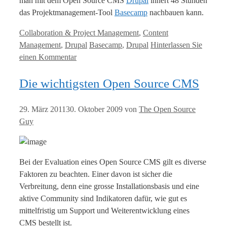
man mit dem Open Source CMS
Drupal
innert 48 Stunden
das Projektmanagement-Tool
Basecamp
nachbauen kann.
Kategorien
Collaboration & Project Management
,
Content
Tags
Management
,
Drupal
Basecamp
,
Drupal
Hinterlassen Sie
einen Kommentar
Die wichtigsten Open Source CMS
29. März 2011
30. Oktober 2009
von
The Open Source
Guy
Bei der Evaluation eines Open Source CMS gilt es diverse
Faktoren zu beachten. Einer davon ist sicher die
Verbreitung, denn eine grosse Installationsbasis und eine
aktive Community sind Indikatoren dafür, wie gut es
mittelfristig um Support und Weiterentwicklung eines
CMS bestellt ist.