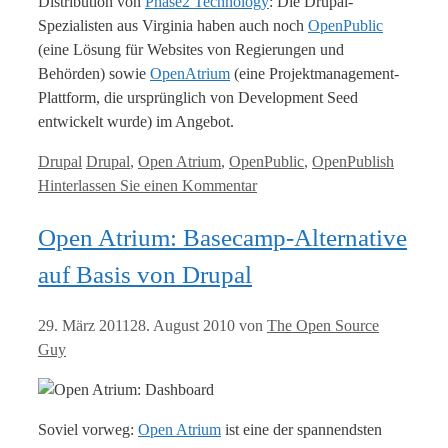
Distribution von
Phase2 Technology
: Die Drupal-
Spezialisten aus Virginia haben auch noch
OpenPublic
(eine Lösung für Websites von Regierungen und
Behörden) sowie
OpenAtrium
(eine Projektmanagement-
Plattform, die ursprünglich von Development Seed
entwickelt wurde) im Angebot.
Kategorien
Tags
Drupal
Drupal
,
Open Atrium
,
OpenPublic
,
OpenPublish
Hinterlassen Sie einen Kommentar
Open Atrium: Basecamp-Alternative
auf Basis von Drupal
29. März 2011
28. August 2010
von
The Open Source
Guy
Soviel vorweg:
Open Atrium
ist eine der spannendsten