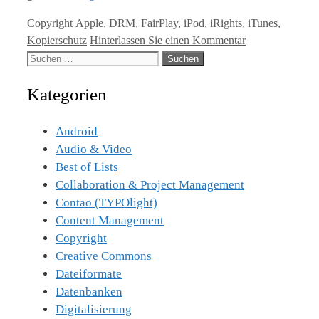
Kategorien
Tags
Copyright
Apple
,
DRM
,
FairPlay
,
iPod
,
iRights
,
iTunes
,
Kopierschutz
Hinterlassen Sie einen Kommentar
Suche
nach:
Kategorien
Android
Audio & Video
Best of Lists
Collaboration & Project Management
Contao (TYPOlight)
Content Management
Copyright
Creative Commons
Dateiformate
Datenbanken
Digitalisierung