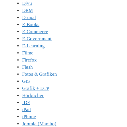
Djvu
DRM
Drupal
E-Books
E-Commerce
E-Government
E-Learning
Filme
Firefox
Flash
Fotos & Grafiken
GIS
Grafik + DTP
Hörbücher
IDE
iPad
iPhone
Joomla (Mambo)