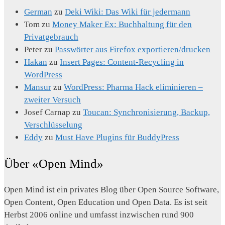
German
zu
Deki Wiki: Das Wiki für jedermann
Tom
zu
Money Maker Ex: Buchhaltung für den
Privatgebrauch
Peter
zu
Passwörter aus Firefox exportieren/drucken
Hakan
zu
Insert Pages: Content-Recycling in
WordPress
Mansur
zu
WordPress: Pharma Hack eliminieren –
zweiter Versuch
Josef Carnap
zu
Toucan: Synchronisierung, Backup,
Verschlüsselung
Eddy
zu
Must Have Plugins für BuddyPress
Über «Open Mind»
Open Mind ist ein privates Blog über Open Source Software,
Open Content, Open Education und Open Data. Es ist seit
Herbst 2006 online und umfasst inzwischen rund 900