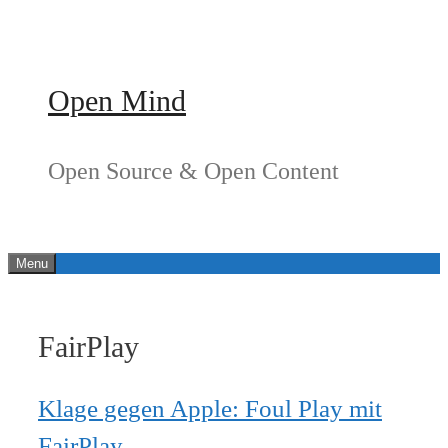
Springe
zum
Inhalt
Open Mind
Open Source & Open Content
Menu
FairPlay
Klage gegen Apple: Foul Play mit
FairPlay