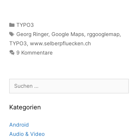
Kategorien
TYPO3
Tags
Georg Ringer
,
Google Maps
,
rggooglemap
,
TYPO3
,
www.selberpfluecken.ch
9 Kommentare
Suche
nach:
Kategorien
Android
Audio & Video