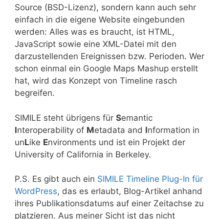
Source (BSD-Lizenz), sondern kann auch sehr
einfach in die eigene Website eingebunden
werden: Alles was es braucht, ist HTML,
JavaScript sowie eine XML-Datei mit den
darzustellenden Ereignissen bzw. Perioden. Wer
schon einmal ein Google Maps Mashup erstellt
hat, wird das Konzept von Timeline rasch
begreifen.
SIMILE steht übrigens für
S
emantic
I
nteroperability of
M
etadata and
I
nformation in
un
L
ike
E
nvironments und ist ein Projekt der
University of California in Berkeley.
P.S. Es gibt auch ein
SIMILE Timeline Plug-In für
WordPress
, das es erlaubt, Blog-Artikel anhand
ihres Publikationsdatums auf einer Zeitachse zu
platzieren. Aus meiner Sicht ist das nicht