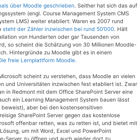
mals über Moodle geschrieben
. Seither hat sich das auf
tungssystem (engl. Course Management System CMS
stem LMS) weiter etabliert: Waren es 2007 rund
so
steht der Zähler inzwischen bei rund 50’000
. Hält
tallation von Hunderten oder gar Tausenden von
d, so scheint die Schätzung von 30 Millionen Moodle-
sch. Hintergründe zu Moodle gibt es in einem
Die freie Lernplattform Moodle.
icrosoft scheint zu verstehen, dass Moodle an vielen
n und Universitäten inzwischen fest etabliert ist. Zwar
n in Redmont mit dem Office SharePoint Server eine
h auch ein Learning Management System bauen lässt
beweist), aber bei den kostensensitiven
preisige SharePoint Server gegen das kostenlose
soft offenbar retten, was zu retten ist, und bietet mit
Lösung, um mit Word, Excel und PowerPoint
-Server zu öffnen und auch wieder dort zu