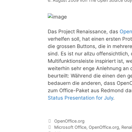
6. August 2009
von
The Open Source Guy
Das Project Renaissance, das
Open
verhelfen soll, hat einen ersten Pr
die grossen Buttons, die in mehrer
sind. Es ist nur allzu offensichtli
Multifunktionsleiste inspiriert ist, 
weiterhin sehr enge Anlehnung an d
beurteilt: Während die einen den g
bedauern die anderen, dass OpenOff
zum Office-Paket aus Redmond dars
Status Presentation for July
.
Kategorien
OpenOffice.org
Tags
Microsoft Office
,
OpenOffice.org
,
Rena