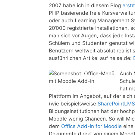
2007 habe ich in diesem Blog
erst
PHP basierende freie Kursverwal
oder auch Learning Management Sy
20’000 registrierte Installationen, 
man sich vor Augen, dass jede Ins
Schülern und Studenten genutzt wir
Benutzern weltweit absolut realisti
ausführlichen Artikel auf heise.de:
Auch M
Schule
hat ma
Plattform im Angebot, auf der sic
(wie beispielsweise
SharePointLMS
Bildungsinstitutionen hat der hoch
Moodle wenig Chancen. So will Micro
dem
Office Add-in for Moodle
eine 
Dokumente direkt von einem Moodle