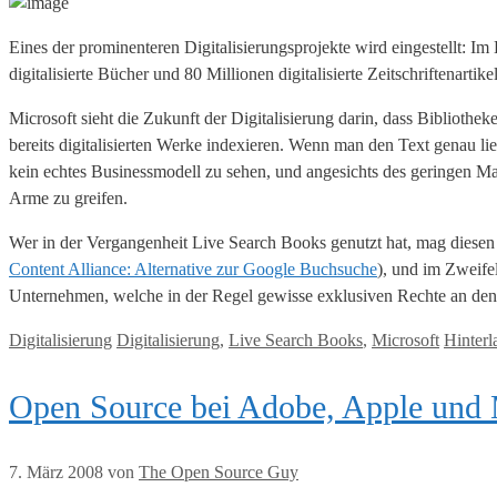
Eines der prominenteren Digitalisierungsprojekte wird eingestellt: I
digitalisierte Bücher und 80 Millionen digitalisierte Zeitschriftenart
Microsoft sieht die Zukunft der Digitalisierung darin, dass Bibliot
bereits digitalisierten Werke indexieren. Wenn man den Text genau lies
kein echtes Businessmodell zu sehen, und angesichts des geringen Ma
Arme zu greifen.
Wer in der Vergangenheit Live Search Books genutzt hat, mag diesen S
Content Alliance: Alternative zur Google Buchsuche
), und im Zweifel
Unternehmen, welche in der Regel gewisse exklusiven Rechte an den 
Kategorien
Tags
Digitalisierung
Digitalisierung
,
Live Search Books
,
Microsoft
Hinterl
Open Source bei Adobe, Apple und 
7. März 2008
von
The Open Source Guy