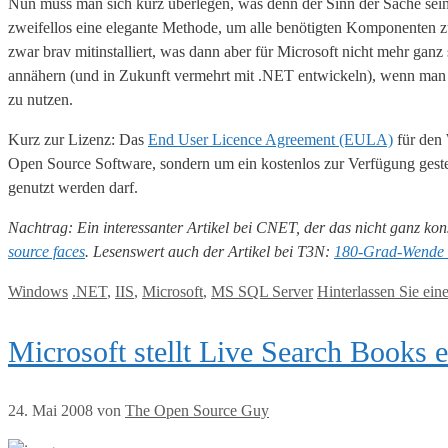
Nun muss man sich kurz überlegen, was denn der Sinn der Sache sein
zweifellos eine elegante Methode, um alle benötigten Komponenten z
zwar brav mitinstalliert, was dann aber für Microsoft nicht mehr ganz
annähern (und in Zukunft vermehrt mit .NET entwickeln), wenn man
zu nutzen.
Kurz zur Lizenz: Das
End User Licence Agreement (EULA)
für den 
Open Source Software, sondern um ein kostenlos zur Verfügung gestell
genutzt werden darf.
Nachtrag: Ein interessanter Artikel bei CNET, der das nicht ganz ko
source faces
. Lesenswert auch der Artikel bei T3N:
180-Grad-Wende b
Kategorien
Tags
Windows
.NET
,
IIS
,
Microsoft
,
MS SQL Server
Hinterlassen Sie ei
Microsoft stellt Live Search Books e
24. Mai 2008
von
The Open Source Guy