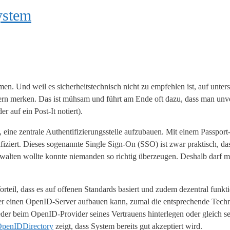
ystem
. Und weil es sicherheitstechnisch nicht zu empfehlen ist, auf unters
rn merken. Das ist mühsam und führt am Ende oft dazu, dass man unvo
auf ein Post-It notiert).
h, eine zentrale Authentifizierungsstelle aufzubauen. Mit einem Passpor
ifiziert. Dieses sogenannte Single Sign-On (SSO) ist zwar praktisch, d
verwalten wollte konnte niemanden so richtig überzeugen. Deshalb darf m
rteil, dass es auf offenen Standards basiert und zudem dezentral funktio
eder einen OpenID-Server aufbauen kann, zumal die entsprechende Techn
eder beim OpenID-Provider seines Vertrauens hinterlegen oder gleich 
penIDDirectory
zeigt, dass System bereits gut akzeptiert wird.