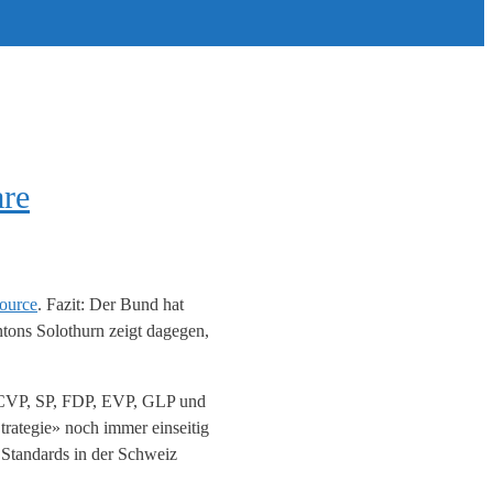
are
Source
. Fazit: Der Bund hat
ntons Solothurn zeigt dagegen,
r CVP, SP, FDP, EVP, GLP und
rategie» noch immer einseitig
 Standards in der Schweiz