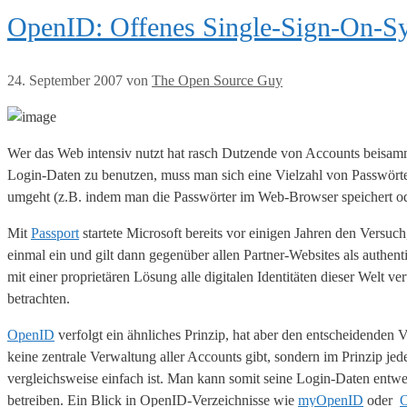
OpenID: Offenes Single-Sign-On-S
24. September 2007
von
The Open Source Guy
Wer das Web intensiv nutzt hat rasch Dutzende von Accounts beisammen
Login-Daten zu benutzen, muss man sich eine Vielzahl von Passwörte
umgeht (z.B. indem man die Passwörter im Web-Browser speichert oder 
Mit
Passport
startete Microsoft bereits vor einigen Jahren den Versuc
einmal ein und gilt dann gegenüber allen Partner-Websites als authent
mit einer proprietären Lösung alle digitalen Identitäten dieser Welt 
betrachten.
OpenID
verfolgt ein ähnliches Prinzip, hat aber den entscheidenden Vo
keine zentrale Verwaltung aller Accounts gibt, sondern im Prinzip j
vergleichsweise einfach ist. Man kann somit seine Login-Daten entw
betreiben. Ein Blick in OpenID-Verzeichnisse wie
myOpenID
oder
O