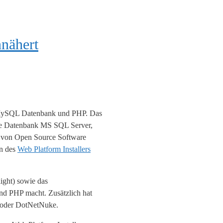
nnähert
, MySQL Datenbank und PHP. Das
 die Datenbank MS SQL Server,
 von Open Source Software
on des
Web Platform Installers
light) sowie das
d PHP macht. Zusätzlich hat
ss oder DotNetNuke.