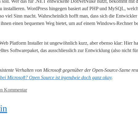
 soll. Wer das für .NET entwickelte DotNetNuke nutzt, bekommt mit d
u installieren. WordPress hingegen basiert auf PHP und MySQL, welche
 so viel Sinn macht. Wahrscheinlich hofft man, dass sich die Entwickle
 ihnen einen bequemen Weg bietet, um auf einem Windows-Rechner bei
Web Platform Installer ist ungewöhnlich kurz, aber ebenso klar: Hier ha
tes Softwarepaket, das ausschliesslich zur Entwicklung (also nicht für
nsistente Verhalten von Microsoft gegenüber der Open-Source-Szene re
ei Microsoft? Open Source ist irgendwie doch ganz okay
.
nen Kommentar
in