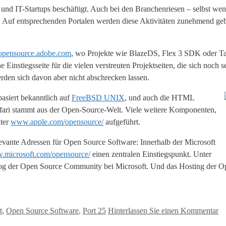
und IT-Startups beschäftigt. Auch bei den Branchenriesen – selbst we
e. Auf entsprechenden Portalen werden diese Aktivitäten zunehmend geb
opensource.adobe.com
, wo Projekte wie BlazeDS, Flex 3 SDK oder Ta
Einstiegsseite für die vielen verstreuten Projektseiten, die sich noch s
den sich davon aber nicht abschrecken lassen.
siert bekanntlich auf
FreeBSD UNIX
, und auch die HTML
ari stammt aus der Open-Source-Welt. Viele weitere Komponenten,
nter
www.apple.com/opensource/
aufgeführt.
elevante Adressen für Open Source Software: Innerhalb der Microsoft
w.microsoft.com/opensource/
einen zentralen Einstiegspunkt. Unter
log der Open Source Community bei Microsoft. Und das Hosting der Op
t
,
Open Source Software
,
Port 25
Hinterlassen Sie einen Kommentar