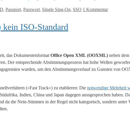
ID
,
Passport
,
Passwort
,
Single Sing-On
,
SSO
1 Kommentar
 kein ISO-Standard
rzeit, das Dokumentenformat
Office Open XML (OOXML)
neben de
ren. Der entsprechende Abstimmungsprozess hat hohe Wellen geworfen
heidungsgremien wurden, um den Abstimmungsverlauf zu Gunsten von
hnellverfahren («Fast Track») zu etablieren: Die
notwendige Mehrheit w
Südafrika, Indien, China und Japan dagegen aussgesprochen haben. Das
da die Nein-Stimmen in der Regel nicht kategorisch, sondern unter Vo
lten.