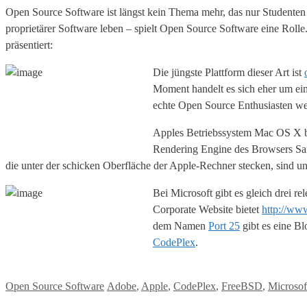
Open Source Software ist längst kein Thema mehr, das nur Studenten 
proprietärer Software leben – spielt Open Source Software eine Roll
präsentiert:
Die jüngste Plattform dieser Art ist
Moment handelt es sich eher um eine 
echte Open Source Enthusiasten wer
Apples Betriebssystem Mac OS X ba
Rendering Engine des Browsers Saf
die unter der schicken Oberfläche der Apple-Rechner stecken, sind u
Bei Microsoft gibt es gleich drei r
Corporate Website bietet
http://ww
dem Namen
Port 25
gibt es eine B
CodePlex
.
Kategorien
Tags
Open Source Software
Adobe
,
Apple
,
CodePlex
,
FreeBSD
,
Microsof