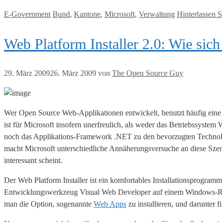
Kategorien
Tags
E-Government
Bund
,
Kantone
,
Microsoft
,
Verwaltung
Hinterlassen 
Web Platform Installer 2.0: Wie sic
29. März 2009
26. März 2009
von
The Open Source Guy
Wer Open Source Web-Applikationen entwickelt, benutzt häufig e
ist für Microsoft insofern unerfreulich, als weder das Betriebssyst
noch das Applikations-Framework .NET zu den bevorzugten Technol
macht Microsoft unterschiedliche Annäherungsversuche an diese Szen
interessant scheint.
Der Web Platform Installer ist ein komfortables Installationsprogram
Entwicklungswerkzeug Visual Web Developer auf einem Windows-Rech
man die Option, sogenannte
Web Apps
zu installieren, und darunter 