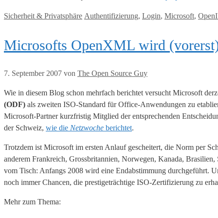
Kategorien
Tags
Sicherheit & Privatsphäre
Authentifizierung
,
Login
,
Microsoft
,
Open
Microsofts OpenXML wird (vorerst)
7. September 2007
von
The Open Source Guy
Wie in diesem Blog schon mehrfach berichtet versucht Microsoft de
(ODF)
als zweiten ISO-Standard für Office-Anwendungen zu etablie
Microsoft-Partner kurzfristig Mitglied der entsprechenden Entsc
der Schweiz,
wie die
Netzwoche
berichtet
.
Trotzdem ist Microsoft im ersten Anlauf gescheitert, die Norm per Sc
anderem Frankreich, Grossbritannien, Norwegen, Kanada, Brasilien, 
vom Tisch: Anfangs 2008 wird eine Endabstimmung durchgeführt. Und 
noch immer Chancen, die prestigeträchtige ISO-Zertifizierung zu erha
Mehr zum Thema: