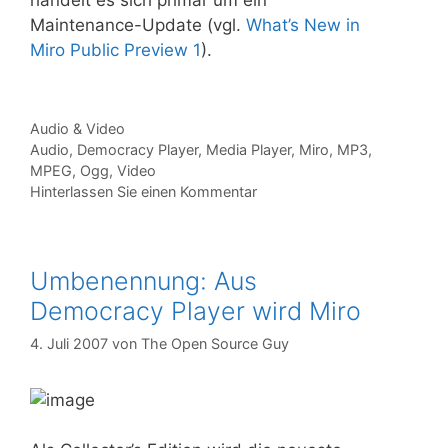
handelt es sich primär um ein
Maintenance-Update (vgl.
What’s New in
Miro Public Preview 1
).
Kategorien
Audio & Video
Tags
Audio
,
Democracy Player
,
Media Player
,
Miro
,
MP3
,
MPEG
,
Ogg
,
Video
Hinterlassen Sie einen Kommentar
Umbenennung: Aus
Democracy Player wird Miro
4. Juli 2007
von
The Open Source Guy