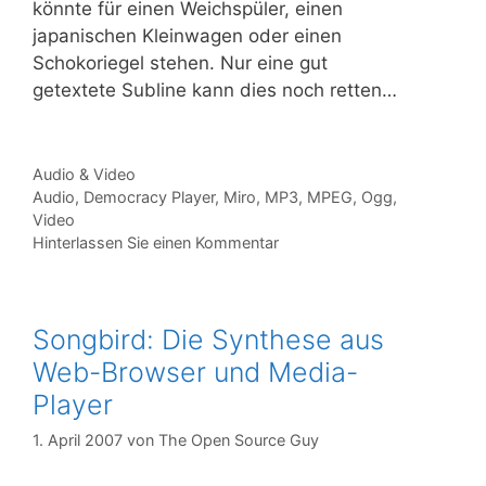
könnte für einen Weichspüler, einen
japanischen Kleinwagen oder einen
Schokoriegel stehen. Nur eine gut
getextete Subline kann dies noch retten…
Kategorien
Audio & Video
Tags
Audio
,
Democracy Player
,
Miro
,
MP3
,
MPEG
,
Ogg
,
Video
Hinterlassen Sie einen Kommentar
Songbird: Die Synthese aus
Web-Browser und Media-
Player
1. April 2007
von
The Open Source Guy