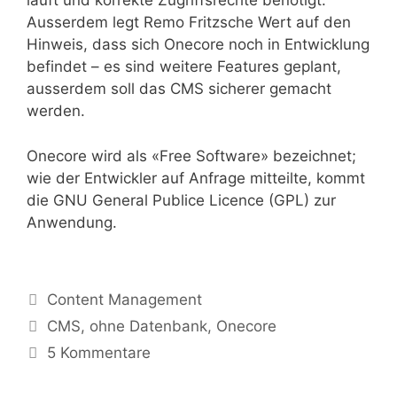
läuft und korrekte Zugriffsrechte benötigt.
Ausserdem legt Remo Fritzsche Wert auf den
Hinweis, dass sich Onecore noch in Entwicklung
befindet – es sind weitere Features geplant,
ausserdem soll das CMS sicherer gemacht
werden.
Onecore wird als «Free Software» bezeichnet;
wie der Entwickler auf Anfrage mitteilte, kommt
die GNU General Publice Licence (GPL) zur
Anwendung.
Kategorien
Content Management
Tags
CMS
,
ohne Datenbank
,
Onecore
5 Kommentare