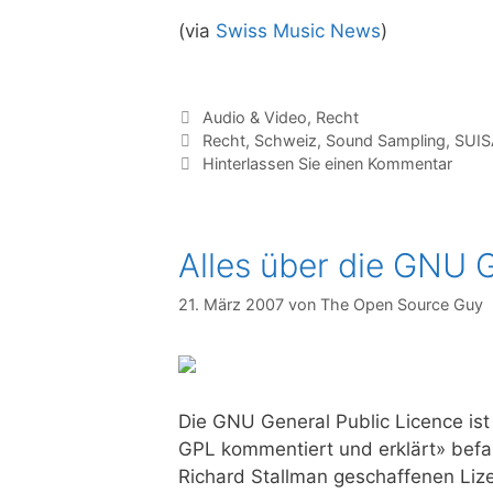
(via
Swiss Music News
)
Kategorien
Audio & Video
,
Recht
Tags
Recht
,
Schweiz
,
Sound Sampling
,
SUIS
Hinterlassen Sie einen Kommentar
Alles über die GNU 
21. März 2007
von
The Open Source Guy
Die GNU General Public Licence ist d
GPL kommentiert und erklärt» befas
Richard Stallman geschaffenen Lize