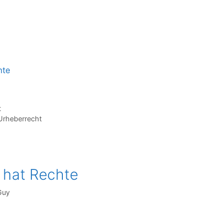
hte
t
Urheberrecht
 hat Rechte
Guy