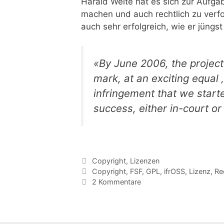
Harald Welte hat es sich zur Aufg
machen und auch rechtlich zu verfol
auch sehr erfolgreich, wie er jüngs
«By June 2006, the project 
mark, at an exciting equal
infringement that we start
success, either in-court or
Kategorien
Copyright
,
Lizenzen
Tags
Copyright
,
FSF
,
GPL
,
ifrOSS
,
Lizenz
,
Re
2 Kommentare