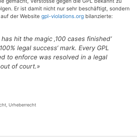
abe gemacht, Verstösse gegen die GPL bekannt zu
gen. Er ist damit nicht nur sehr beschäftigt, sondern
t auf der Website
gpl-violations.org
bilanzierte:
has hit the magic ‚100 cases finished‘
 ‚100% legal success‘ mark. Every GPL
ed to enforce was resolved in a legal
 out of court.»
cht
,
Urheberrecht