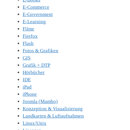
E-Commerce
E-Government
E-Learning
Filme
Firefox
Flash
Fotos & Grafiken
GIS
Grafik + DTP
Hörbücher
IDE
iPad
iPhone
Joomla (Mambo)
Konzeption & Visualisierung
Landkarten & Luftaufnahmen
Linux/Unix