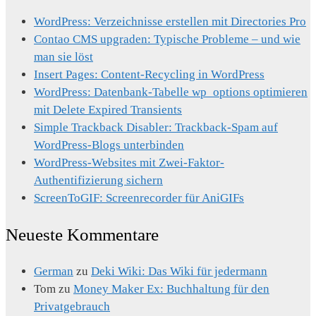
WordPress: Verzeichnisse erstellen mit Directories Pro
Contao CMS upgraden: Typische Probleme – und wie
man sie löst
Insert Pages: Content-Recycling in WordPress
WordPress: Datenbank-Tabelle wp_options optimieren
mit Delete Expired Transients
Simple Trackback Disabler: Trackback-Spam auf
WordPress-Blogs unterbinden
WordPress-Websites mit Zwei-Faktor-
Authentifizierung sichern
ScreenToGIF: Screenrecorder für AniGIFs
Neueste Kommentare
German
zu
Deki Wiki: Das Wiki für jedermann
Tom
zu
Money Maker Ex: Buchhaltung für den
Privatgebrauch