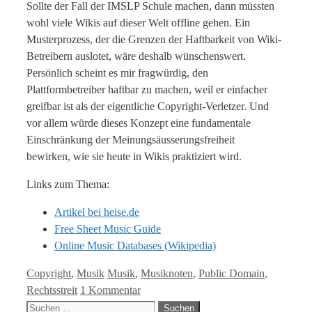
Sollte der Fall der IMSLP Schule machen, dann müssten
wohl viele Wikis auf dieser Welt offline gehen. Ein
Musterprozess, der die Grenzen der Haftbarkeit von Wiki-
Betreibern auslotet, wäre deshalb wünschenswert.
Persönlich scheint es mir fragwürdig, den
Plattformbetreiber haftbar zu machen, weil er einfacher
greifbar ist als der eigentliche Copyright-Verletzer. Und
vor allem würde dieses Konzept eine fundamentale
Einschränkung der Meinungsäusserungsfreiheit
bewirken, wie sie heute in Wikis praktiziert wird.
Links zum Thema:
Artikel bei heise.de
Free Sheet Music Guide
Online Music Databases (Wikipedia)
Kategorien
Tags
Copyright
,
Musik
Musik
,
Musiknoten
,
Public Domain
,
Rechtsstreit
1 Kommentar
Suche