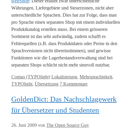
webShop
: Dieser erlaubt zwar unterschiedliche
Währungen, Liefergebiete und Steuerzonen, nicht aber
unterschiedliche Sprachen. Dies hat zur Folge, dass man
pro Sprache einen separaten Shop mit einem individuellen
Produktkatalog erstellen muss. Bei einem grösseren
Sortiment ist das sehr aufwändig, zudem schafft es
Fehlerquellen (z.B. dass Produktdaten oder Preise in den
Sprachversionen nicht übereinstimmen), und gewisse
Funktionen wie die Lagerbestandsverwaltung sind bei
separaten Shops schlicht nicht mehr sinnvoll nutzbar.
Kategorien
Tags
Contao (TYPOlight)
Lokalisierung
,
Mehrsprachigkeit
,
TYPOlight
,
Übersetzung
7 Kommentare
GoldenDict: Das Nachschlagewerk
für Übersetzer und Studenten
26. Juni 2009
von
The Open Source Guy