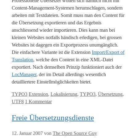
Professionelle Übersetzer wollen sich nämlich nicht mit
Content-Management-Systemen herumschlagen, sondern
arbeiten mit Textdateien. Somit muss man den Content für
die Übersetzung exportieren und das Ergebnis
anschliessend wieder importieren. Dies kann man bei
kleinen Websites notfalls händisch erledigen, bei grossen
Websites ist dagegen ein Exportprozess unumgänglich.
Die einfachere Variante ist die Extension
Import/Export of
Translation
, welche den Content in eine XML-Datei
exportiert. Nach demselben Prinzip funktioniert auch der
LocManager
, der im Detail allerdings wesentlich
detailliertere Einstellmöglichkeiten bietet.
Kategorien
Tags
TYPO3
Extension
,
Lokalisierung
,
TYPO3
,
Übersetzung
,
UTF8
1 Kommentar
Freie Übersetzungsdienste
12. Januar 2007
von
The Open Source Guy