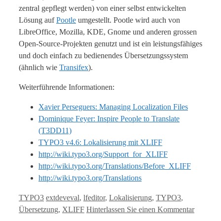
zentral gepflegt werden) von einer selbst entwickelten
Lösung auf
Pootle
umgestellt. Pootle wird auch von
LibreOffice, Mozilla, KDE, Gnome und anderen grossen
Open-Source-Projekten genutzt und ist ein leistungsfähiges
und doch einfach zu bedienendes Übersetzungssystem
(ähnlich wie
Transifex
).
Weiterführende Informationen:
Xavier Perseguers: Managing Localization Files
Dominique Feyer: Inspire People to Translate
(T3DD11)
TYPO3 v4.6: Lokalisierung mit XLIFF
http://wiki.typo3.org/Support_for_XLIFF
http://wiki.typo3.org/Translations/Before_XLIFF
http://wiki.typo3.org/Translations
Kategorien
Tags
TYPO3
extdeveval
,
lfeditor
,
Lokalisierung
,
TYPO3
,
Übersetzung
,
XLIFF
Hinterlassen Sie einen Kommentar