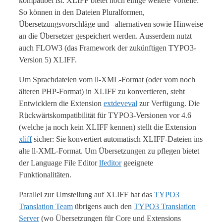
kompatibel ist. XLIFF bietet noch einige weitere Vorteile:
So können in den Dateien Pluralformen,
Übersetzungsvorschläge und –alternativen sowie Hinweise
an die Übersetzer gespeichert werden. Ausserdem nutzt
auch FLOW3 (das Framework der zukünftigen TYPO3-
Version 5) XLIFF.
Um Sprachdateien vom ll-XML-Format (oder vom noch
älteren PHP-Format) in XLIFF zu konvertieren, steht
Entwicklern die Extension
extdeveval
zur Verfügung. Die
Rückwärtskompatibilität für TYPO3-Versionen vor 4.6
(welche ja noch kein XLIFF kennen) stellt die Extension
xliff
sicher: Sie konvertiert automatisch XLIFF-Dateien ins
alte ll-XML-Format. Um Übersetzungen zu pflegen bietet
der Language File Editor
lfeditor
geeignete
Funktionalitäten.
Parallel zur Umstellung auf XLIFF hat das
TYPO3
Translation Team
übrigens auch den
TYPO3 Translation
Server
(wo Übersetzungen für Core und Extensions