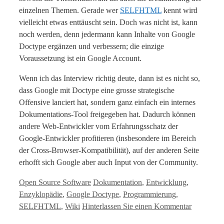
einzelnen Themen. Gerade wer
SELFHTML
kennt wird
vielleicht etwas enttäuscht sein. Doch was nicht ist, kann
noch werden, denn jedermann kann Inhalte von Google
Doctype ergänzen und verbessern; die einzige
Voraussetzung ist ein Google Account.
Wenn ich das Interview richtig deute, dann ist es nicht so,
dass Google mit Doctype eine grosse strategische
Offensive lanciert hat, sondern ganz einfach ein internes
Dokumentations-Tool freigegeben hat. Dadurch können
andere Web-Entwickler vom Erfahrungsschatz der
Google-Entwickler profitieren (insbesondere im Bereich
der Cross-Browser-Kompatibilität), auf der anderen Seite
erhofft sich Google aber auch Input von der Community.
Kategorien
Tags
Open Source Software
Dokumentation
,
Entwicklung
,
Enzyklopädie
,
Google Doctype
,
Programmierung
,
SELFHTML
,
Wiki
Hinterlassen Sie einen Kommentar