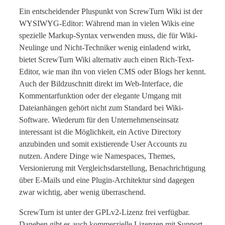
Ein entscheidender Pluspunkt von ScrewTurn Wiki ist der
WYSIWYG-Editor: Während man in vielen Wikis eine
spezielle Markup-Syntax verwenden muss, die für Wiki-
Neulinge und Nicht-Techniker wenig einladend wirkt,
bietet ScrewTurn Wiki alternativ auch einen Rich-Text-
Editor, wie man ihn von vielen CMS oder Blogs her kennt.
Auch der Bildzuschnitt direkt im Web-Interface, die
Kommentarfunktion oder der elegante Umgang mit
Dateianhängen gehört nicht zum Standard bei Wiki-
Software. Wiederum für den Unternehmenseinsatz
interessant ist die Möglichkeit, ein Active Directory
anzubinden und somit existierende User Accounts zu
nutzen. Andere Dinge wie Namespaces, Themes,
Versionierung mit Vergleichsdarstellung, Benachrichtigung
über E-Mails und eine Plugin-Architektur sind dagegen
zwar wichtig, aber wenig überraschend.
ScrewTurn ist unter der GPLv2-Lizenz frei verfügbar.
Daneben gibt es auch kommerzielle Lizenzen mit Support