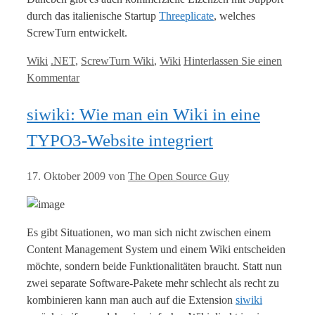
durch das italienische Startup
Threeplicate
, welches
ScrewTurn entwickelt.
Kategorien
Tags
Wiki
.NET
,
ScrewTurn Wiki
,
Wiki
Hinterlassen Sie einen
Kommentar
siwiki: Wie man ein Wiki in eine
TYPO3-Website integriert
17. Oktober 2009
von
The Open Source Guy
Es gibt Situationen, wo man sich nicht zwischen einem
Content Management System und einem Wiki entscheiden
möchte, sondern beide Funktionalitäten braucht. Statt nun
zwei separate Software-Pakete mehr schlecht als recht zu
kombinieren kann man auch auf die Extension
siwiki