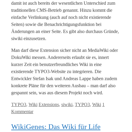
damit ist auch bereits der wesentlichen Unterschied zum
traditionellen CMS-Betrieb genannt. Hinzu kommt die
einfache Verlinkung (auch auf noch nicht existierende
Seiten) sowie die Benachrichtigungsfunktion bei
Änderungen an einer Seite. Es gibt also durchaus Gründe,
siwiki einzusetzen.
Man darf diese Extension sicher nicht an MediaWiki oder
DokuWiki messen. Andererseits erlaubt sie es, innert
kurzer Zeit ein benutzerfreundliches Wiki in eine
existierende TYPO3-Website zu integrieren. Die
Entwickler Stefan Isak und Andreas Lappe haben zudem
konkrete Pläne für den weiteren Ausbau – man darf also
gespannt sein, was aus diesem Projekt noch wird.
Kategorien
Tags
TYPO3
,
Wiki
Extensions
,
siwiki
,
TYPO3
,
Wiki
1
Kommentar
WikiGenes: Das Wiki für Life