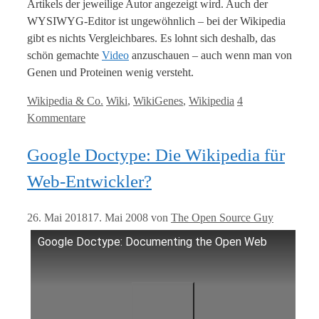
Artikels der jeweilige Autor angezeigt wird. Auch der
WYSIWYG-Editor ist ungewöhnlich – bei der Wikipedia
gibt es nichts Vergleichbares. Es lohnt sich deshalb, das
schön gemachte
Video
anzuschauen – auch wenn man von
Genen und Proteinen wenig versteht.
Kategorien
Tags
Wikipedia & Co.
Wiki
,
WikiGenes
,
Wikipedia
4
Kommentare
Google Doctype: Die Wikipedia für
Web-Entwickler?
26. Mai 2018
17. Mai 2008
von
The Open Source Guy
Google Doctype: Documenting the Open Web