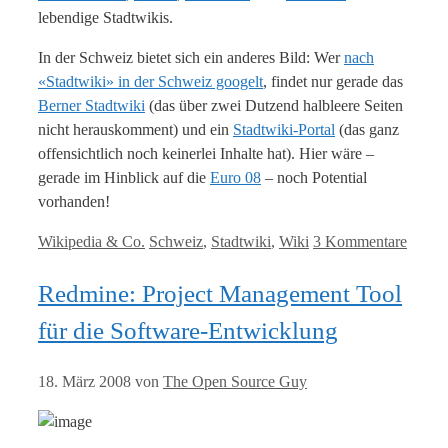
lebendige Stadtwikis.
In der Schweiz bietet sich ein anderes Bild: Wer
nach
«Stadtwiki» in der Schweiz googelt
, findet nur gerade das
Berner Stadtwiki
(das über zwei Dutzend halbleere Seiten
nicht herauskomment) und ein
Stadtwiki-Portal
(das ganz
offensichtlich noch keinerlei Inhalte hat). Hier wäre –
gerade im Hinblick auf die
Euro 08
– noch Potential
vorhanden!
Kategorien
Tags
Wikipedia & Co.
Schweiz
,
Stadtwiki
,
Wiki
3 Kommentare
Redmine: Project Management Tool
für die Software-Entwicklung
18. März 2008
von
The Open Source Guy