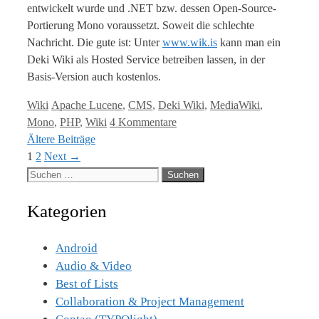
entwickelt wurde und .NET bzw. dessen Open-Source-
Portierung Mono voraussetzt. Soweit die schlechte
Nachricht. Die gute ist: Unter
www.wik.is
kann man ein
Deki Wiki als Hosted Service betreiben lassen, in der
Basis-Version auch kostenlos.
Kategorien
Tags
Wiki
Apache Lucene
,
CMS
,
Deki Wiki
,
MediaWiki
,
Mono
,
PHP
,
Wiki
4 Kommentare
Ältere Beiträge
Page
Page
1
2
Next
→
Suche
nach:
Kategorien
Android
Audio & Video
Best of Lists
Collaboration & Project Management