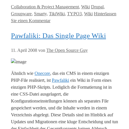
Kategorien
Tags
Collaboration & Project Management
,
Wiki
Drupal
,
Groupware
,
Smarty
,
TikiWiki
,
TYPO3
,
Wiki
Hinterlassen
Sie einen Kommentar
Pawfaliki: Das Single Page Wiki
11. April 2008
von
The Open Source Guy
Ähnlich wie
Onecore
, das ein CMS in einem einzigen
PHP-File realisiert, ist
Pawfaliki
ein Wiki in Form eines
einzigen PHP-Skripts. Lediglich die Formatierung ist in
eine CSS-Datei ausgelagert, die
Konfigurationseinstellungen können als separates File
gespeichert werden, und die Inhalte werden in einem
Verzeichnis abgelegt. Diese Details sind im Hinblick auf
Updates und Migrationen eine kluge Entscheidung und tun
der Einfachheit des Gesamtkonzepts keinen Abbruch.