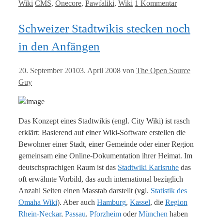
Kategorien
Tags
Wiki
CMS
,
Onecore
,
Pawfaliki
,
Wiki
1 Kommentar
Schweizer Stadtwikis stecken noch
in den Anfängen
20. September 2010
3. April 2008
von
The Open Source
Guy
Das Konzept eines Stadtwikis (engl. City Wiki) ist rasch
erklärt: Basierend auf einer Wiki-Software erstellen die
Bewohner einer Stadt, einer Gemeinde oder einer Region
gemeinsam eine Online-Dokumentation ihrer Heimat. Im
deutschsprachigen Raum ist das
Stadtwiki Karlsruhe
das
oft erwähnte Vorbild, das auch international bezüglich
Anzahl Seiten einen Masstab darstellt (vgl.
Statistik des
Omaha Wiki
). Aber auch
Hamburg
,
Kassel
, die
Region
Rhein-Neckar
,
Passau
,
Pforzheim
oder
München
haben