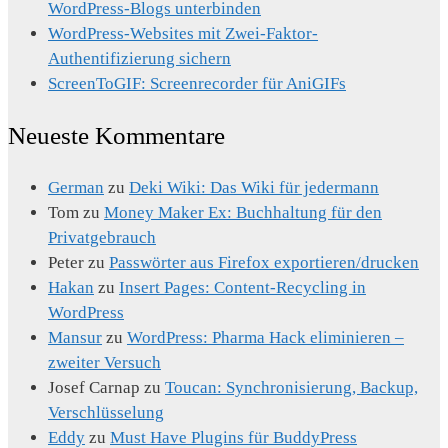
WordPress-Blogs unterbinden
WordPress-Websites mit Zwei-Faktor-
Authentifizierung sichern
ScreenToGIF: Screenrecorder für AniGIFs
Neueste Kommentare
German
zu
Deki Wiki: Das Wiki für jedermann
Tom
zu
Money Maker Ex: Buchhaltung für den
Privatgebrauch
Peter
zu
Passwörter aus Firefox exportieren/drucken
Hakan
zu
Insert Pages: Content-Recycling in
WordPress
Mansur
zu
WordPress: Pharma Hack eliminieren –
zweiter Versuch
Josef Carnap
zu
Toucan: Synchronisierung, Backup,
Verschlüsselung
Eddy
zu
Must Have Plugins für BuddyPress