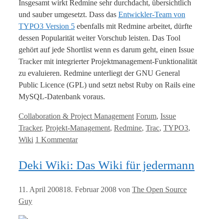
Insgesamt wirkt Redmine sehr durchdacht, übersichtlich
und sauber umgesetzt. Dass das
Entwickler-Team von
TYPO3 Version 5
ebenfalls mit Redmine arbeitet, dürfte
dessen Popularität weiter Vorschub leisten. Das Tool
gehört auf jede Shortlist wenn es darum geht, einen Issue
Tracker mit integrierter Projektmanagement-Funktionalität
zu evaluieren. Redmine unterliegt der GNU General
Public Licence (GPL) und setzt nebst Ruby on Rails eine
MySQL-Datenbank voraus.
Kategorien
Tags
Collaboration & Project Management
Forum
,
Issue
Tracker
,
Projekt-Management
,
Redmine
,
Trac
,
TYPO3
,
Wiki
1 Kommentar
Deki Wiki: Das Wiki für jedermann
11. April 2008
18. Februar 2008
von
The Open Source
Guy