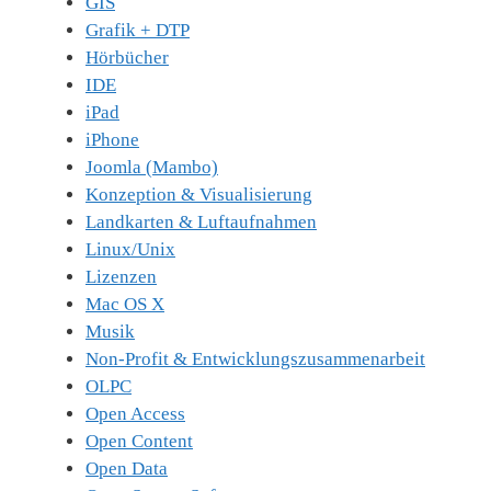
GIS
Grafik + DTP
Hörbücher
IDE
iPad
iPhone
Joomla (Mambo)
Konzeption & Visualisierung
Landkarten & Luftaufnahmen
Linux/Unix
Lizenzen
Mac OS X
Musik
Non-Profit & Entwicklungszusammenarbeit
OLPC
Open Access
Open Content
Open Data