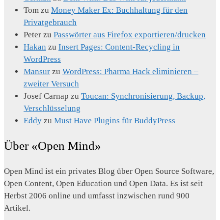
Tom
zu
Money Maker Ex: Buchhaltung für den
Privatgebrauch
Peter
zu
Passwörter aus Firefox exportieren/drucken
Hakan
zu
Insert Pages: Content-Recycling in
WordPress
Mansur
zu
WordPress: Pharma Hack eliminieren –
zweiter Versuch
Josef Carnap
zu
Toucan: Synchronisierung, Backup,
Verschlüsselung
Eddy
zu
Must Have Plugins für BuddyPress
Über «Open Mind»
Open Mind ist ein privates Blog über Open Source Software,
Open Content, Open Education und Open Data. Es ist seit
Herbst 2006 online und umfasst inzwischen rund 900
Artikel.