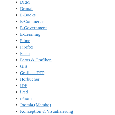
DRM
Drupal
E-Books
E-Commerce
E-Government
E-Learning
Filme
Firefox
Flash
Fotos & Grafiken
GIS
Grafik + DTP
Hörbücher
IDE
iPad
iPhone
Joomla (Mambo)
Konzeption & Visualisierung