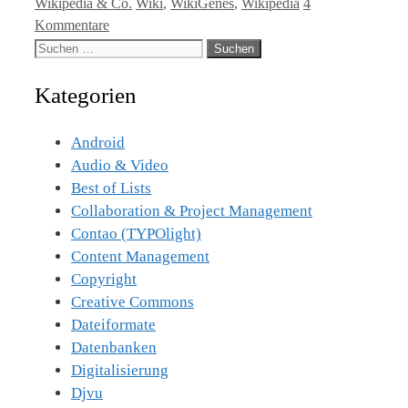
Kategorien
Tags
Wikipedia & Co.
Wiki
,
WikiGenes
,
Wikipedia
4
Kommentare
Suche
nach:
Kategorien
Android
Audio & Video
Best of Lists
Collaboration & Project Management
Contao (TYPOlight)
Content Management
Copyright
Creative Commons
Dateiformate
Datenbanken
Digitalisierung
Djvu