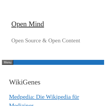
Springe
zum
Inhalt
Open Mind
Open Source & Open Content
Menu
WikiGenes
Medpedia: Die Wikipedia für
Mediziner