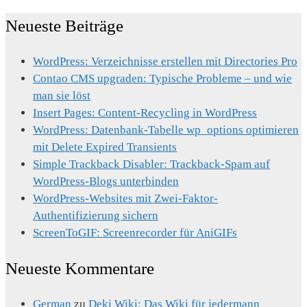
Neueste Beiträge
WordPress: Verzeichnisse erstellen mit Directories Pro
Contao CMS upgraden: Typische Probleme – und wie
man sie löst
Insert Pages: Content-Recycling in WordPress
WordPress: Datenbank-Tabelle wp_options optimieren
mit Delete Expired Transients
Simple Trackback Disabler: Trackback-Spam auf
WordPress-Blogs unterbinden
WordPress-Websites mit Zwei-Faktor-
Authentifizierung sichern
ScreenToGIF: Screenrecorder für AniGIFs
Neueste Kommentare
German
zu
Deki Wiki: Das Wiki für jedermann