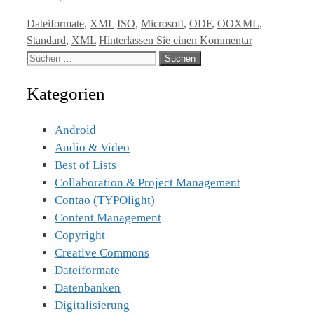
Kategorien
Tags
Dateiformate
,
XML
ISO
,
Microsoft
,
ODF
,
OOXML
,
Standard
,
XML
Hinterlassen Sie einen Kommentar
Suche
nach:
Kategorien
Android
Audio & Video
Best of Lists
Collaboration & Project Management
Contao (TYPOlight)
Content Management
Copyright
Creative Commons
Dateiformate
Datenbanken
Digitalisierung