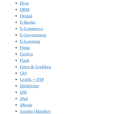
Djvu
DRM
Drupal
E-Books
E-Commerce
E-Government
E-Learning
Filme
Firefox
Flash
Fotos & Grafiken
GIS
Grafik + DTP
Hörbücher
IDE
iPad
iPhone
Joomla (Mambo)