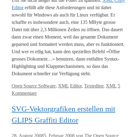
Um Sie nicht länger auf die Folter zu spannen:
XML Copy
Editor
erfüllt alle diese Anforderungen und ist dabei
sowohl für Windows als auch für Linux verfügbar. Er
schaffte es insbesondere auch, eine 135 MByte grosse
Datei mit über 2,3 Millionen Zeilen zu öffnen. Das dauert
dann zwar einen Moment, weil das gesamte Dokument
geparsed und formatiert werden muss, aber es funktioniert.
Und wer es eilig hat, kann den speziellen Befehl «Öffne
grosses Dokument…» benutzen, dann entfallen Syntax-
Highlighting und Klappmechanismen, so dass das
Dokument schneller zur Verfügung steht.
Kategorien
Tags
Open Source Software
,
XML
Editor
,
Texteditor
,
XML
5
Kommentare
SVG-Vektorgrafiken erstellen mit
GLIPS Graffiti Editor
28. August 2008
5. Februar 2008
von
The Open Source