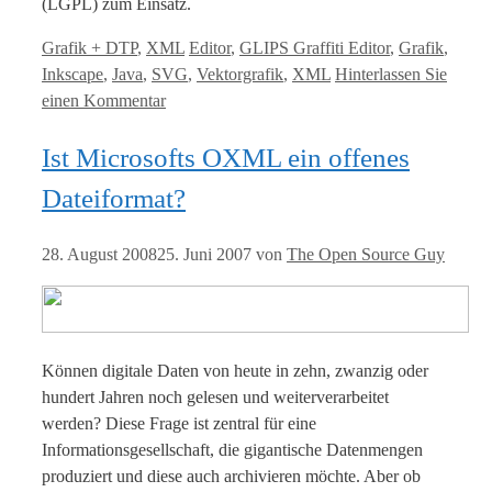
(LGPL) zum Einsatz.
Kategorien
Tags
Grafik + DTP
,
XML
Editor
,
GLIPS Graffiti Editor
,
Grafik
,
Inkscape
,
Java
,
SVG
,
Vektorgrafik
,
XML
Hinterlassen Sie
einen Kommentar
Ist Microsofts OXML ein offenes
Dateiformat?
28. August 2008
25. Juni 2007
von
The Open Source Guy
Können digitale Daten von heute in zehn, zwanzig oder
hundert Jahren noch gelesen und weiterverarbeitet
werden? Diese Frage ist zentral für eine
Informationsgesellschaft, die gigantische Datenmengen
produziert und diese auch archivieren möchte. Aber ob