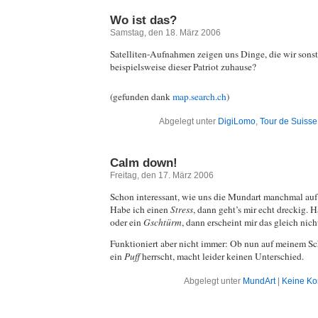
Wo ist das?
Samstag, den 18. März 2006
Satelliten-Aufnahmen zeigen uns Dinge, die wir sonst
beispielsweise dieser Patriot zuhause?
(gefunden dank
map.search.ch
)
Abgelegt unter
DigiLomo
,
Tour de Suisse
Calm down!
Freitag, den 17. März 2006
Schon interessant, wie uns die Mundart manchmal au
Habe ich einen
Stress
, dann geht’s mir echt dreckig. 
oder ein
Gschtürm
, dann erscheint mir das gleich nic
Funktioniert aber nicht immer: Ob nun auf meinem Sc
ein
Puff
herrscht, macht leider keinen Unterschied.
Abgelegt unter
MundArt
|
Keine K