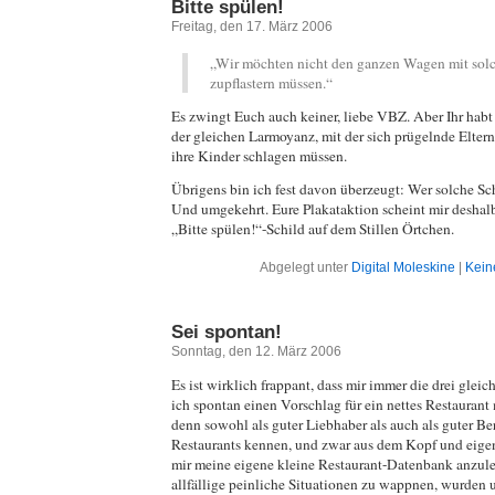
Bitte spülen!
Freitag, den 17. März 2006
„Wir möchten nicht den ganzen Wagen mit solc
zupflastern müssen.“
Es zwingt Euch auch keiner, liebe VBZ. Aber Ihr habt 
der gleichen Larmoyanz, mit der sich prügelnde Eltern
ihre Kinder schlagen müssen.
Übrigens bin ich fest davon überzeugt: Wer solche Schil
Und umgekehrt. Eure Plakataktion scheint mir deshalb
„Bitte spülen!“-Schild auf dem Stillen Örtchen.
Abgelegt unter
Digital Moleskine
|
Kein
Sei spontan!
Sonntag, den 12. März 2006
Es ist wirklich frappant, dass mir immer die drei glei
ich spontan einen Vorschlag für ein nettes Restaurant 
denn sowohl als guter Liebhaber als auch als guter Be
Restaurants kennen, und zwar aus dem Kopf und eigen
mir meine eigene kleine Restaurant-Datenbank anzul
allfällige peinliche Situationen zu wappnen, wurden 