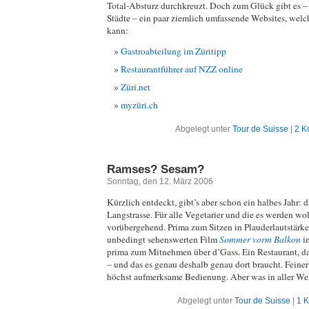
Total-Absturz durchkreuzt. Doch zum Glück gibt es – 
Städte – ein paar ziemlich umfassende Websites, wel
kann:
Gastroabteilung im Züritipp
Restaurantführer auf NZZ online
Züri.net
myzüri.ch
Abgelegt unter
Tour de Suisse
|
2 K
Ramses? Sesam?
Sonntag, den 12. März 2006
Kürzlich entdeckt, gibt’s aber schon ein halbes Jahr: 
Langstrasse. Für alle Vegetarier und die es werden wol
vorübergehend. Prima zum Sitzen in Plauderlautstärke
unbedingt sehenswerten Film
Sommer vorm Balkon
i
prima zum Mitnehmen über d’Gass. Ein Restaurant, das
– und das es genau deshalb genau dort braucht. Feiner
höchst aufmerksame Bedienung. Aber was in aller We
Abgelegt unter
Tour de Suisse
|
1 