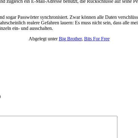
d zugleich ein E-Mail-Adresse benutzt, die Rückschlüsse auf seine Perso
nd sogar Passwörter synchronisiert. Zwar können alle Daten verschlüsse
scheinlich realere Gefahren lauern: Es muss nicht sein, dass alle me
nzeln ein- und ausschalten.
Abgelegt unter
Big Brother
,
Bits For Free
)