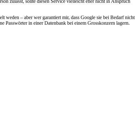
n zulässt, sollte diesen Service vielleicht eher nicht in Anspruch
lt weden – aber wer garantiert mir, dass Google sie bei Bedarf nicht
ine Passwörter in einer Datenbank bei einem Grosskonzern lagern.