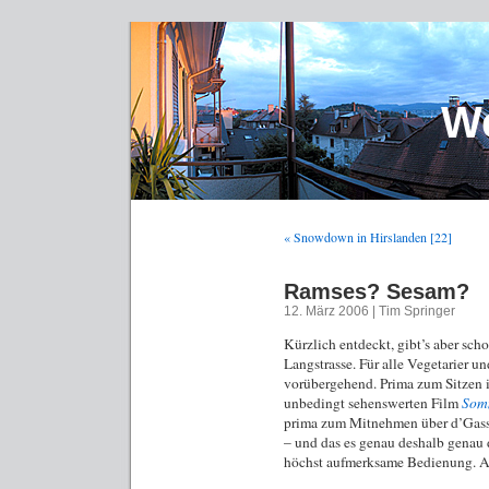
We
« Snowdown in Hirslanden [22]
Ramses? Sesam?
12. März 2006 | Tim Springer
Kürzlich entdeckt, gibt’s aber scho
Langstrasse. Für alle Vegetarier un
vorübergehend. Prima zum Sitzen i
unbedingt sehenswerten Film
Som
prima zum Mitnehmen über d’Gass. 
– und das es genau deshalb genau d
höchst aufmerksame Bedienung. Ab