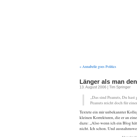
We
« Annabelle goes Politics
Länger als man den
13. August 2006 | Tim Springer
„Das sind Peanuts, Du hast 
Peanuts reicht doch für ein
Textete ein mir unbekannter Koll
kleinen Korrekturen, die er an ei
dazu: „Also wenn ich ein Blog hätt
nicht. Ich schon. Und ausnahmswei