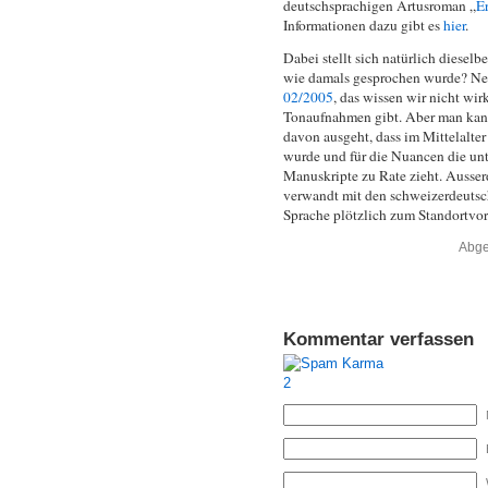
deutschsprachigen Artusroman „
E
Informationen dazu gibt es
hier
.
Dabei stellt sich natürlich diesel
wie damals gesprochen wurde? Nei
02/2005
, das wissen wir nicht wi
Tonaufnahmen gibt. Aber man kann
davon ausgeht, dass im Mittelalte
wurde und für die Nuancen die unt
Manuskripte zu Rate zieht. Ausser
verwandt mit den schweizerdeutsc
Sprache plötzlich zum Standortvort
Abge
Kommentar verfassen