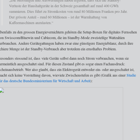
„Die Messungen und Auswertungen haben ergeben, dass sich die Standby-
Verluste der Haushaltgeräte in der Schweiz gesamthaft auf rund 400 GWh
summieren. Dies führt zu Stromkosten von rund 80 Millionen Franken pro Jahr.
Der grösste Anteil – rund 60 Millionen – ist der Warmhaltung von
Kaffeemaschinen anzulasten.“
benfalls zu den grossen Energievernichtern gehören die Setup-Boxen für digitales Fernsehen
on Swisscom/Bluewin und Cablecom, die im Standby-Mode zweistellige Wattzahlen
erbrauchen. Andere Gerätegattungen haben zwar eine günstigere Energiebilanz, durch ihre
chiere Menge ist der Standby-Verbrauch aber trotzdem ein ernsthaftes Problem.
esonders stossend ist, dass viele Geräte selbst dann noch Strom verbrauchen, wenn sie
ermeintlich ausgeschaltet sind. Für diesen Zustand gibt es sogar einen Fachausdruck:
cheinausbetrieb. Wer also glaubt, dass ein Elektrogerät entweder ein- oder ausgeschaltet ist,
acht sich keine Vorstellung davon, wieviele Zwischenstufen es gibt (Grafik aus einer
Studie
ür das deutsche Bundesministerium für Wirtschaft und Arbeit
):