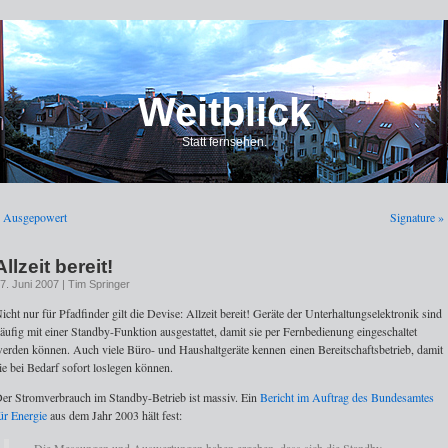
Weitblick
Statt fernsehen.
 Ausgepowert
Signature »
Allzeit bereit!
7. Juni 2007 | Tim Springer
icht nur für Pfadfinder gilt die Devise: Allzeit bereit! Geräte der Unterhaltungselektronik sind
äufig mit einer Standby-Funktion ausgestattet, damit sie per Fernbedienung eingeschaltet
erden können. Auch viele Büro- und Haushaltgeräte kennen einen Bereitschaftsbetrieb, damit
ie bei Bedarf sofort loslegen können.
er Stromverbrauch im Standby-Betrieb ist massiv. Ein
Bericht im Auftrag des Bundesamtes
ür Energie
aus dem Jahr 2003 hält fest: