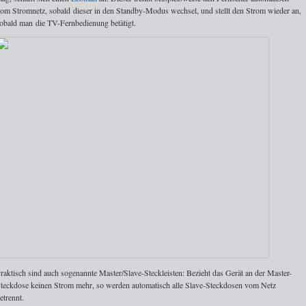
om Stromnetz, sobald dieser in den Standby-Modus wechsel, und stellt den Strom wieder an,
obald man die TV-Fernbedienung betätigt.
raktisch sind auch sogenannte Master/Slave-Steckleisten: Bezieht das Gerät an der Master-
teckdose keinen Strom mehr, so werden automatisch alle Slave-Steckdosen vom Netz
etrennt.