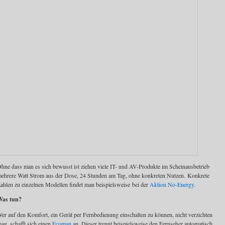
hne dass man es sich bewusst ist ziehen viele IT- und AV-Produkte im Scheinausbetrieb
ehrere Watt Strom aus der Dose, 24 Stunden am Tag, ohne konkreten Nutzen. Konkrete
ahlen zu einzelnen Modellen findet man beispielsweise bei der
Aktion No-Energy
.
Was tun?
er auf den Komfort, ein Gerät per Fernbedienung einschalten zu können, nicht verzichten
ag, schafft sich einen
Ecoman
an. Dieser trennt beispielsweise den Fernseher automatisch