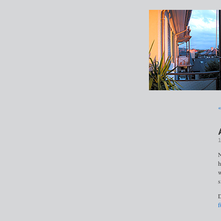
«
1
N
h
w
s
D
f