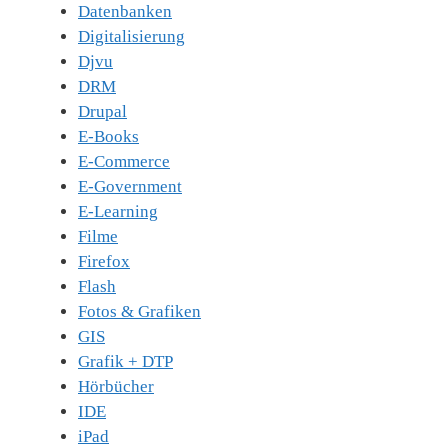
Datenbanken
Digitalisierung
Djvu
DRM
Drupal
E-Books
E-Commerce
E-Government
E-Learning
Filme
Firefox
Flash
Fotos & Grafiken
GIS
Grafik + DTP
Hörbücher
IDE
iPad