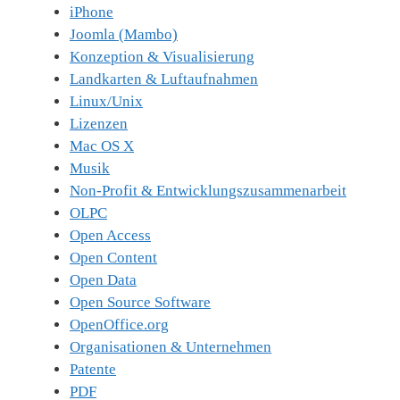
iPhone
Joomla (Mambo)
Konzeption & Visualisierung
Landkarten & Luftaufnahmen
Linux/Unix
Lizenzen
Mac OS X
Musik
Non-Profit & Entwicklungszusammenarbeit
OLPC
Open Access
Open Content
Open Data
Open Source Software
OpenOffice.org
Organisationen & Unternehmen
Patente
PDF