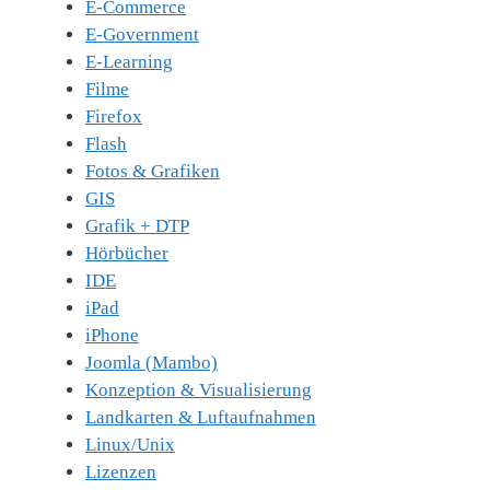
E-Commerce
E-Government
E-Learning
Filme
Firefox
Flash
Fotos & Grafiken
GIS
Grafik + DTP
Hörbücher
IDE
iPad
iPhone
Joomla (Mambo)
Konzeption & Visualisierung
Landkarten & Luftaufnahmen
Linux/Unix
Lizenzen