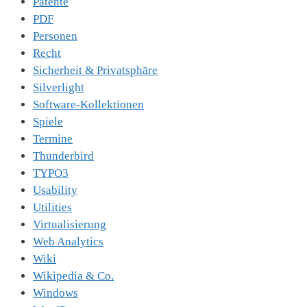
Patente
PDF
Personen
Recht
Sicherheit & Privatsphäre
Silverlight
Software-Kollektionen
Spiele
Termine
Thunderbird
TYPO3
Usability
Utilities
Virtualisierung
Web Analytics
Wiki
Wikipedia & Co.
Windows