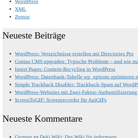
WordPress
XML
Zensur
Neueste Beiträge
WordPress: Verzeichnisse erstellen mit Directories Pro
Contao CMS upgraden: Typische Probleme – und wie man
Insert Pages: Content-Recycling in WordPress
WordPress: Datenbank-Tabelle wp_options optimieren mi
Simple Trackback Disabler: Trackback-Spam auf WordP
WordPress-Websites mit Zwei-Faktor-Authentifizierung
ScreenToGIF: Screenrecorder für AniGIFs
Neueste Kommentare
German
zu
Deki Wiki: Das Wiki für jedermann