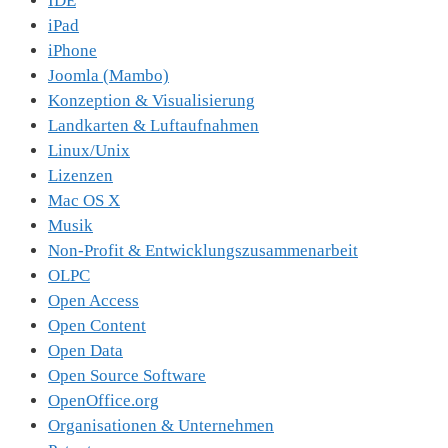
IDE
iPad
iPhone
Joomla (Mambo)
Konzeption & Visualisierung
Landkarten & Luftaufnahmen
Linux/Unix
Lizenzen
Mac OS X
Musik
Non-Profit & Entwicklungszusammenarbeit
OLPC
Open Access
Open Content
Open Data
Open Source Software
OpenOffice.org
Organisationen & Unternehmen