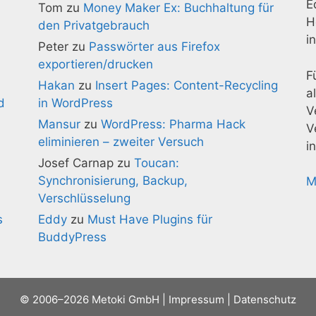
E
Tom
zu
Money Maker Ex: Buchhaltung für
H
den Privatgebrauch
i
Peter
zu
Passwörter aus Firefox
exportieren/drucken
F
Hakan
zu
Insert Pages: Content-Recycling
a
d
in WordPress
V
Mansur
zu
WordPress: Pharma Hack
V
eliminieren – zweiter Versuch
i
Josef Carnap
zu
Toucan:
Synchronisierung, Backup,
M
Verschlüsselung
s
Eddy
zu
Must Have Plugins für
BuddyPress
© 2006–2026
Metoki GmbH
|
Impressum
|
Datenschutz