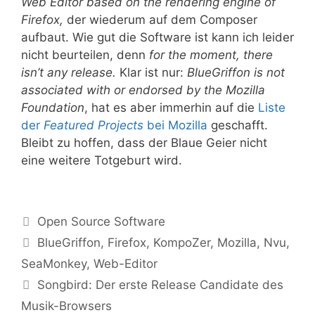
Web Editor based on the rendering engine of
Firefox,
der wiederum auf dem Composer
aufbaut. Wie gut die Software ist kann ich leider
nicht beurteilen, denn
for the moment, there
isn’t any release.
Klar ist nur:
BlueGriffon is not
associated with or endorsed by the Mozilla
Foundation
, hat es aber immerhin auf die
Liste
der
Featured Projects
bei Mozilla
geschafft.
Bleibt zu hoffen, dass der Blaue Geier nicht
eine weitere Totgeburt wird.
Kategorien
Open Source Software
Tags
BlueGriffon
,
Firefox
,
KompoZer
,
Mozilla
,
Nvu
,
SeaMonkey
,
Web-Editor
Songbird: Der erste Release Candidate des
Musik-Browsers