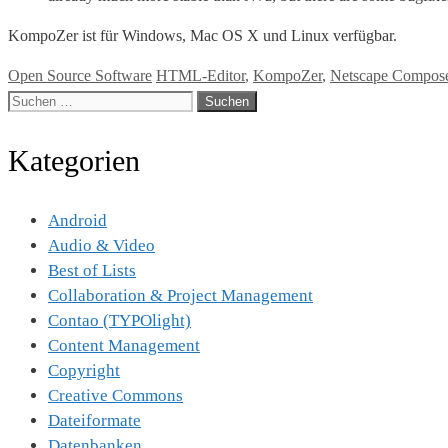
KompoZer ist für Windows, Mac OS X und Linux verfügbar.
Kategorien
Tags
Open Source Software
HTML-Editor
,
KompoZer
,
Netscape Compos
Suche
nach:
Kategorien
Android
Audio & Video
Best of Lists
Collaboration & Project Management
Contao (TYPOlight)
Content Management
Copyright
Creative Commons
Dateiformate
Datenbanken