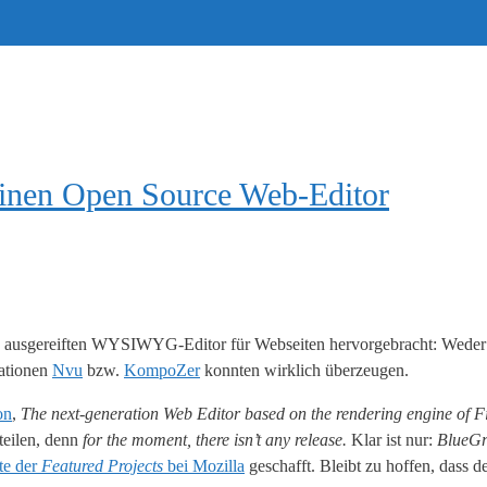
einen Open Source Web-Editor
ch ausgereiften WYSIWYG-Editor für Webseiten hervorgebracht: Weder 
kationen
Nvu
bzw.
KompoZer
konnten wirklich überzeugen.
on
,
The next-generation Web Editor based on the rendering engine of Fi
teilen, denn
for the moment, there isn’t any release.
Klar ist nur:
BlueGri
te der
Featured Projects
bei Mozilla
geschafft. Bleibt zu hoffen, dass d