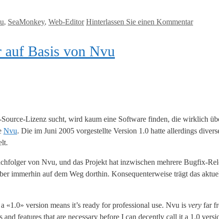
u
,
SeaMonkey
,
Web-Editor
Hinterlassen Sie einen Kommentar
auf Basis von Nvu
urce-Lizenz sucht, wird kaum eine Software finden, die wirklich üb
te
Nvu
. Die im Juni 2005 vorgestellte Version 1.0 hatte allerdings diver
lt.
Nachfolger von Nvu, und das Projekt hat inzwischen mehrere Bugfix-Rele
er immerhin auf dem Weg dorthin. Konsequenterweise trägt das aktuel
a «1.0» version means it’s ready for professional use. Nvu is
very
far f
nd features that are necessary before I can decently call it a 1.0 versi