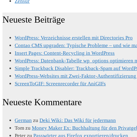
Zensur
Neueste Beiträge
WordPress: Verzeichnisse erstellen mit Directories Pro
Contao CMS upgraden: Typische Probleme – und wie man
Insert Pages: Content-Recycling in WordPress
WordPress: Datenbank-Tabelle wp_options optimieren mi
Simple Trackback Disabler: Trackback-Spam auf WordP
WordPress-Websites mit Zwei-Faktor-Authentifizierung
ScreenToGIF: Screenrecorder für AniGIFs
Neueste Kommentare
German
zu
Deki Wiki: Das Wiki für jedermann
Tom
zu
Money Maker Ex: Buchhaltung für den Privatge
Peter
zu
Passwörter aus Firefox exportieren/drucken