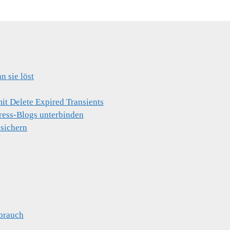
 sie löst
t Delete Expired Transients
ress-Blogs unterbinden
 sichern
brauch