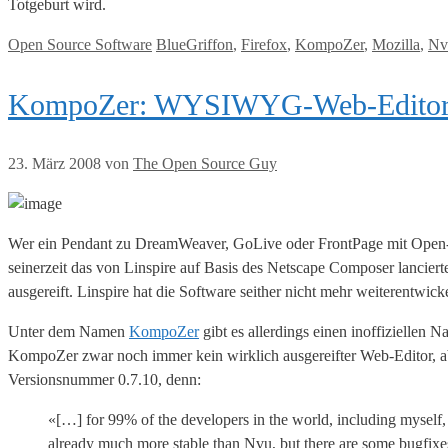
Totgeburt wird.
Kategorien
Tags
Open Source Software
BlueGriffon
,
Firefox
,
KompoZer
,
Mozilla
,
Nv
KompoZer: WYSIWYG-Web-Editor 
23. März 2008
von
The Open Source Guy
Wer ein Pendant zu DreamWeaver, GoLive oder FrontPage mit Open-So
seinerzeit das von Linspire auf Basis des Netscape Composer lancier
ausgereift. Linspire hat die Software seither nicht mehr weiterentwicke
Unter dem Namen
KompoZer
gibt es allerdings einen inoffiziellen 
KompoZer zwar noch immer kein wirklich ausgereifter Web-Editor, ab
Versionsnummer 0.7.10, denn:
«[…] for 99% of the developers in the world, including myself, 
already much more stable than Nvu, but there are some bugfixes a