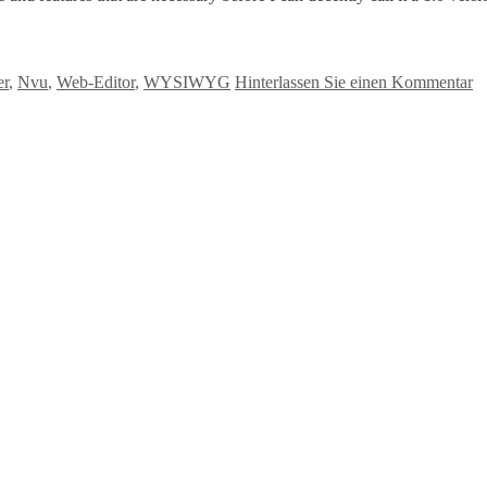
er
,
Nvu
,
Web-Editor
,
WYSIWYG
Hinterlassen Sie einen Kommentar