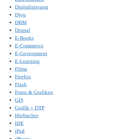
Digitalisierung
Djvu
DRM
Drupal
E-Books
E-Commerce
E-Government
E-Learning
Filme
Firefox
Flash
Fotos & Grafiken
GIS
Grafik + DTP
Hörbücher
IDE
iPad
iPhone