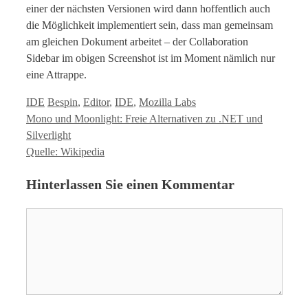
einer der nächsten Versionen wird dann hoffentlich auch
die Möglichkeit implementiert sein, dass man gemeinsam
am gleichen Dokument arbeitet – der Collaboration
Sidebar im obigen Screenshot ist im Moment nämlich nur
eine Attrappe.
Kategorien
Tags
IDE
Bespin
,
Editor
,
IDE
,
Mozilla Labs
Mono und Moonlight: Freie Alternativen zu .NET und
Silverlight
Quelle: Wikipedia
Hinterlassen Sie einen Kommentar
Kommentar