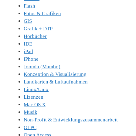
Flash
Fotos & Grafiken
GIS
Grafik + DTP
Hörbücher
IDE
iPad
iPhone
Joomla (Mambo)
Konzeption & Visualisierung
Landkarten & Luftaufnahmen
Linux/Unix
Lizenzen
Mac OS X
Musik
Non-Profit & Entwicklungszusammenarbeit
OLPC
Open Access