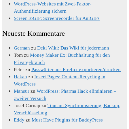
WordPress-Websites mit Zwei-Faktor-
Authentifizierung sichern
ScreenToGIF: Screenrecorder für AniGIFs
Neueste Kommentare
German
zu
Deki Wiki: Das Wiki für jedermann
Tom
zu
Money Maker Ex: Buchhaltung für den
Privatgebrauch
Peter
zu
Passwörter aus Firefox exportieren/drucken
Hakan
zu
Insert Pages: Content-Recycling in
WordPress
Mansur
zu
WordPress: Pharma Hack eliminieren –
zweiter Versuch
Josef Carnap
zu
Toucan: Synchronisierung, Backup,
Verschlüsselung
Eddy
zu
Must Have Plugins für BuddyPress