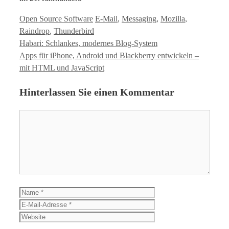
Kategorien
Tags
Open Source Software
E-Mail
,
Messaging
,
Mozilla
,
Raindrop
,
Thunderbird
Habari: Schlankes, modernes Blog-System
Apps für iPhone, Android und Blackberry entwickeln –
mit HTML und JavaScript
Hinterlassen Sie einen Kommentar
Kommentar
Name
E-
Mail-
Website
Adresse