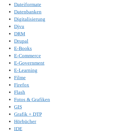
Dateiformate
Datenbanken
Digitalisierung
Djvu
DRM
Drupal
E-Books
E-Commerce
E-Government
E-Learning
Filme
Firefox
Flash
Fotos & Grafiken
GIS
Grafik + DTP
Hörbücher
IDE