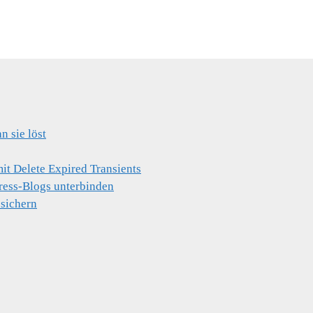
 sie löst
t Delete Expired Transients
ress-Blogs unterbinden
 sichern