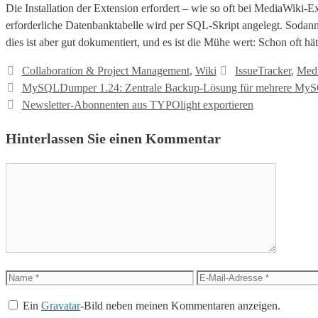
Die Installation der Extension erfordert – wie so oft bei MediaWiki-
erforderliche Datenbanktabelle wird per SQL-Skript angelegt. Sodan
dies ist aber gut dokumentiert, und es ist die Mühe wert: Schon oft h
Kategorien
Tags
Collaboration & Project Management
,
Wiki
IssueTracker
,
Med
MySQLDumper 1.24: Zentrale Backup-Lösung für mehrere MyS
Newsletter-Abonnenten aus TYPOlight exportieren
Hinterlassen Sie einen Kommentar
Kommentar
Name
E-
Mail-
Ein
Gravatar
-Bild neben meinen Kommentaren anzeigen.
Adresse