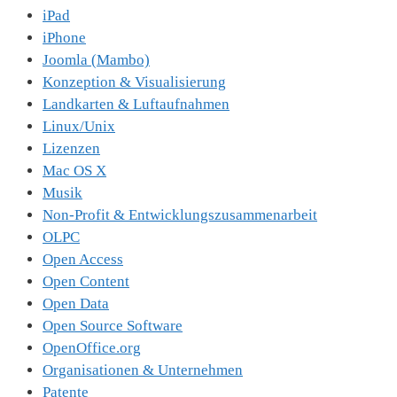
iPad
iPhone
Joomla (Mambo)
Konzeption & Visualisierung
Landkarten & Luftaufnahmen
Linux/Unix
Lizenzen
Mac OS X
Musik
Non-Profit & Entwicklungszusammenarbeit
OLPC
Open Access
Open Content
Open Data
Open Source Software
OpenOffice.org
Organisationen & Unternehmen
Patente