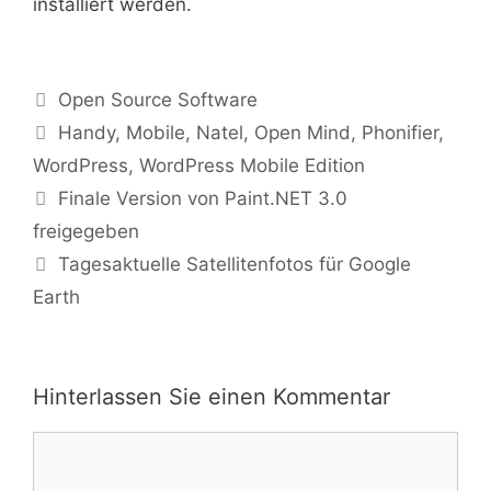
installiert werden.
Kategorien
Open Source Software
Tags
Handy
,
Mobile
,
Natel
,
Open Mind
,
Phonifier
,
WordPress
,
WordPress Mobile Edition
Finale Version von Paint.NET 3.0
freigegeben
Tagesaktuelle Satellitenfotos für Google
Earth
Hinterlassen Sie einen Kommentar
Kommentar