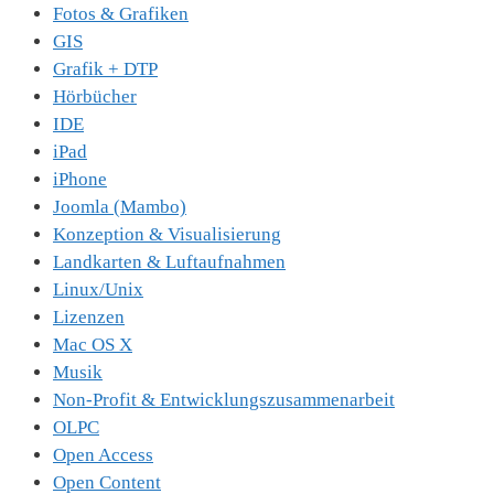
Fotos & Grafiken
GIS
Grafik + DTP
Hörbücher
IDE
iPad
iPhone
Joomla (Mambo)
Konzeption & Visualisierung
Landkarten & Luftaufnahmen
Linux/Unix
Lizenzen
Mac OS X
Musik
Non-Profit & Entwicklungszusammenarbeit
OLPC
Open Access
Open Content