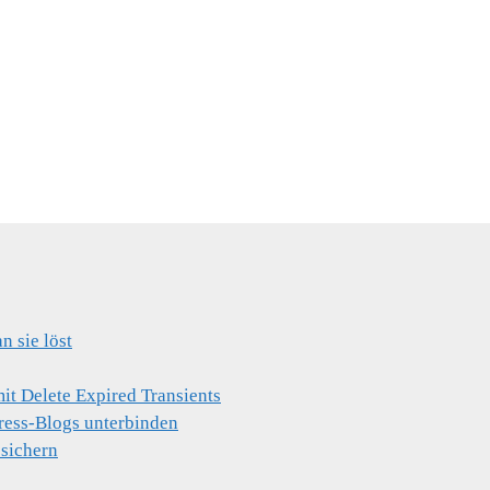
 sie löst
t Delete Expired Transients
ress-Blogs unterbinden
 sichern