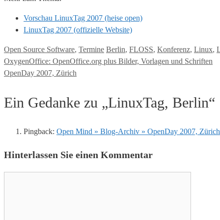
Vorschau LinuxTag 2007 (heise open)
LinuxTag 2007 (offizielle Website)
Kategorien
Tags
Open Source Software
,
Termine
Berlin
,
FLOSS
,
Konferenz
,
Linux
,
OxygenOffice: OpenOffice.org plus Bilder, Vorlagen und Schriften
OpenDay 2007, Zürich
Ein Gedanke zu „LinuxTag, Berlin“
Pingback:
Open Mind » Blog-Archiv » OpenDay 2007, Zürich
Hinterlassen Sie einen Kommentar
Kommentar