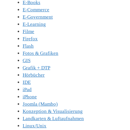
E-Books
E-Commerce
E-Government
E-Learning
Filme
Firefox
Flash
Fotos & Grafiken
GIS
Grafik + DTP
Hörbücher
IDE
iPad
iPhone
Joomla (Mambo)
Konzeption & Visualisierung
Landkarten & Luftaufnahmen
Linux/Unix