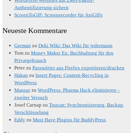
WordPress-Websites mit Zwei-Faktor-
Authentifizierung sichern
ScreenToGIF: Screenrecorder für AniGIFs
Neueste Kommentare
German
zu
Deki Wiki: Das Wiki für jedermann
Tom
zu
Money Maker Ex: Buchhaltung für den
Privatgebrauch
Peter
zu
Passwörter aus Firefox exportieren/drucken
Hakan
zu
Insert Pages: Content-Recycling in
WordPress
Mansur
zu
WordPress: Pharma Hack eliminieren –
zweiter Versuch
Josef Carnap
zu
Toucan: Synchronisierung, Backup,
Verschlüsselung
Eddy
zu
Must Have Plugins für BuddyPress