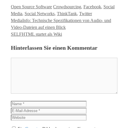
Kategorien
Tags
Open Source Software
Crowdsourcing
,
Facebook
,
Social
Media
,
Social Networks
,
ThinkTank
,
Twitter
MediaInfo: Technische Spezifikationen von Audio- und
Video-Dateien auf einen Blick
SELFHTML startet als Wiki
Hinterlassen Sie einen Kommentar
Kommentar
Name
E-
Mail-
Website
Adresse