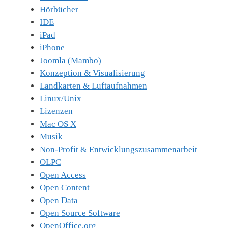
Hörbücher
IDE
iPad
iPhone
Joomla (Mambo)
Konzeption & Visualisierung
Landkarten & Luftaufnahmen
Linux/Unix
Lizenzen
Mac OS X
Musik
Non-Profit & Entwicklungszusammenarbeit
OLPC
Open Access
Open Content
Open Data
Open Source Software
OpenOffice.org