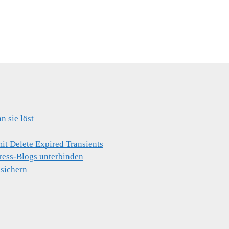
 sie löst
t Delete Expired Transients
ress-Blogs unterbinden
 sichern