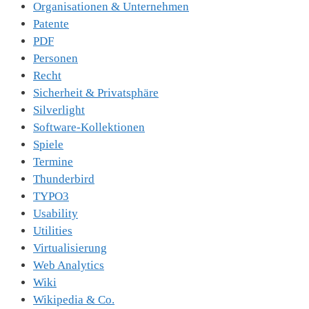
Organisationen & Unternehmen
Patente
PDF
Personen
Recht
Sicherheit & Privatsphäre
Silverlight
Software-Kollektionen
Spiele
Termine
Thunderbird
TYPO3
Usability
Utilities
Virtualisierung
Web Analytics
Wiki
Wikipedia & Co.