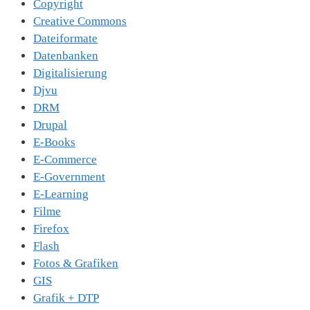
Copyright
Creative Commons
Dateiformate
Datenbanken
Digitalisierung
Djvu
DRM
Drupal
E-Books
E-Commerce
E-Government
E-Learning
Filme
Firefox
Flash
Fotos & Grafiken
GIS
Grafik + DTP