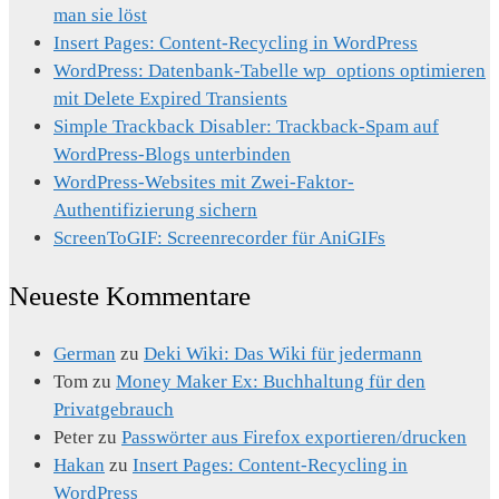
man sie löst
Insert Pages: Content-Recycling in WordPress
WordPress: Datenbank-Tabelle wp_options optimieren
mit Delete Expired Transients
Simple Trackback Disabler: Trackback-Spam auf
WordPress-Blogs unterbinden
WordPress-Websites mit Zwei-Faktor-
Authentifizierung sichern
ScreenToGIF: Screenrecorder für AniGIFs
Neueste Kommentare
German
zu
Deki Wiki: Das Wiki für jedermann
Tom
zu
Money Maker Ex: Buchhaltung für den
Privatgebrauch
Peter
zu
Passwörter aus Firefox exportieren/drucken
Hakan
zu
Insert Pages: Content-Recycling in
WordPress