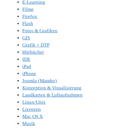
E-Learning
Filme
Firefox
Flash
Fotos & Grafiken
GIS
Grafik + DTP
Hörbücher
IDE
iPad
iPhone
Joomla (Mambo)
Konzeption & Visualisierung
Landkarten & Luftaufnahmen
Linux/Unix
Lizenzen
Mac OS X
Musik