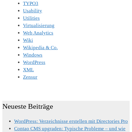
TYPO3
Usability
Utilities
Virtualisierung
Web Analytics
Wiki
Wikipedia & Co.
Windows
WordPress
XML
Zensur
Neueste Beiträge
WordPress: Verzeichnisse erstellen mit Directories Pro
Contao CMS upgraden: Typische Probleme – und wie