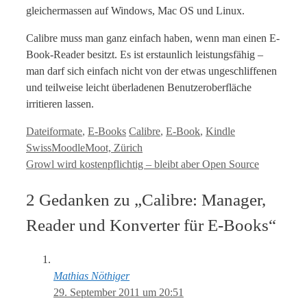
gleichermassen auf Windows, Mac OS und Linux.
Calibre muss man ganz einfach haben, wenn man einen E-
Book-Reader besitzt. Es ist erstaunlich leistungsfähig –
man darf sich einfach nicht von der etwas ungeschliffenen
und teilweise leicht überladenen Benutzeroberfläche
irritieren lassen.
Kategorien
Tags
Dateiformate
,
E-Books
Calibre
,
E-Book
,
Kindle
SwissMoodleMoot, Zürich
Growl wird kostenpflichtig – bleibt aber Open Source
2 Gedanken zu „Calibre: Manager,
Reader und Konverter für E-Books“
Mathias Nöthiger
29. September 2011 um 20:51