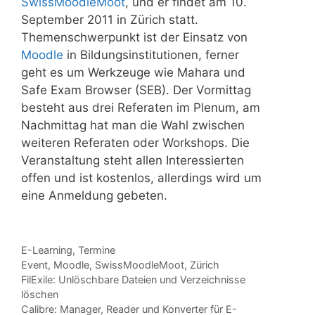
SwissMoodleMoot
, und er findet am 10.
September 2011 in Zürich statt.
Themenschwerpunkt ist der Einsatz von
Moodle
in Bildungsinstitutionen, ferner
geht es um Werkzeuge wie Mahara und
Safe Exam Browser (SEB). Der Vormittag
besteht aus drei Referaten im Plenum, am
Nachmittag hat man die Wahl zwischen
weiteren Referaten oder Workshops. Die
Veranstaltung steht allen Interessierten
offen und ist kostenlos, allerdings wird um
eine Anmeldung gebeten.
Kategorien
E-Learning
,
Termine
Tags
Event
,
Moodle
,
SwissMoodleMoot
,
Zürich
FilExile: Unlöschbare Dateien und Verzeichnisse
löschen
Calibre: Manager, Reader und Konverter für E-