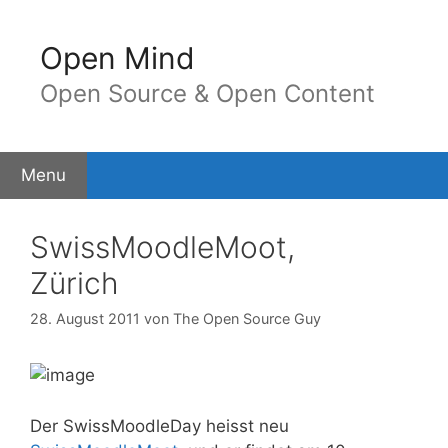
Springe
zum
Open Mind
Inhalt
Open Source & Open Content
Menu
SwissMoodleMoot,
Zürich
28. August 2011
von
The Open Source Guy
Der SwissMoodleDay heisst neu