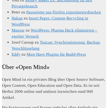
Tom
zu
Money Maker Ex: Buchhaltung für den
Privatgebrauch
Peter
zu
Passwörter aus Firefox exportieren/drucken
Hakan
zu
Insert Pages: Content-Recycling in
WordPress
Mansur
zu
WordPress: Pharma Hack eliminieren –
zweiter Versuch
Josef Carnap
zu
Toucan: Synchronisierung, Backup,
Verschlüsselung
Eddy
zu
Must Have Plugins für BuddyPress
Über «Open Mind»
Open Mind ist ein privates Blog über Open Source Software,
Open Content, Open Education und Open Data. Es ist seit
Herbst 2006 online und umfasst inzwischen rund 900
Artikel.
Für Ergänzungen und Fragen steht bei allen Artikeln ein