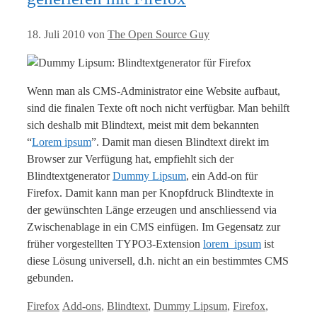
18. Juli 2010
von
The Open Source Guy
Wenn man als CMS-Administrator eine Website aufbaut,
sind die finalen Texte oft noch nicht verfügbar. Man behilft
sich deshalb mit Blindtext, meist mit dem bekannten
“
Lorem ipsum
”. Damit man diesen Blindtext direkt im
Browser zur Verfügung hat, empfiehlt sich der
Blindtextgenerator
Dummy Lipsum
, ein Add-on für
Firefox. Damit kann man per Knopfdruck Blindtexte in
der gewünschten Länge erzeugen und anschliessend via
Zwischenablage in ein CMS einfügen. Im Gegensatz zur
früher vorgestellten TYPO3-Extension
lorem_ipsum
ist
diese Lösung universell, d.h. nicht an ein bestimmtes CMS
gebunden.
Kategorien
Tags
Firefox
Add-ons
,
Blindtext
,
Dummy Lipsum
,
Firefox
,