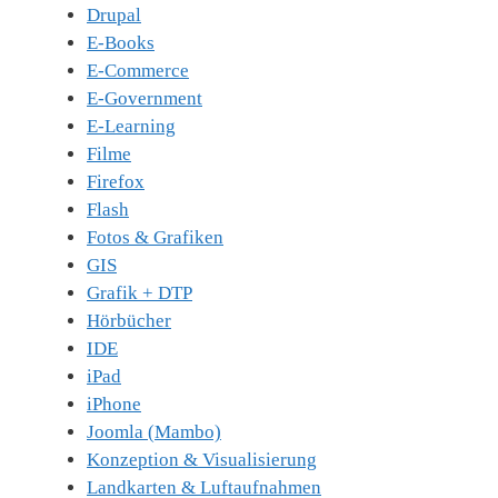
Drupal
E-Books
E-Commerce
E-Government
E-Learning
Filme
Firefox
Flash
Fotos & Grafiken
GIS
Grafik + DTP
Hörbücher
IDE
iPad
iPhone
Joomla (Mambo)
Konzeption & Visualisierung
Landkarten & Luftaufnahmen