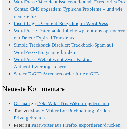
WordPress: Verzeichnisse erstellen mit Directories Pro
Contao CMS upgraden: Typische Probleme – und wie
man sie löst
Insert Pages: Content-Recycling in WordPress
WordPress: Datenbank-Tabelle wp_options optimieren
mit Delete Expired Transients
Simple Trackback Disabler: Trackback-Spam auf
WordPress-Blogs unterbinden
WordPress-Websites mit Zwei-Faktor-
Authentifizierung sichern
ScreenToGIF: Screenrecorder für AniGIFs
Neueste Kommentare
German
zu
Deki Wiki: Das Wiki für jedermann
Tom
zu
Money Maker Ex: Buchhaltung für den
Privatgebrauch
Peter
zu
Passwörter aus Firefox exportieren/drucken