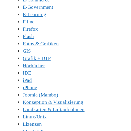
E-Government
E-Learning
Filme
Firefox
Flash
Fotos & Grafiken
GIS
Grafik + DTP
Hörbücher
IDE
iPad
iPhone
Joomla (Mambo)
Konzeption & Visualisierung
Landkarten & Luftaufnahmen
Linux/Unix
Lizenzen