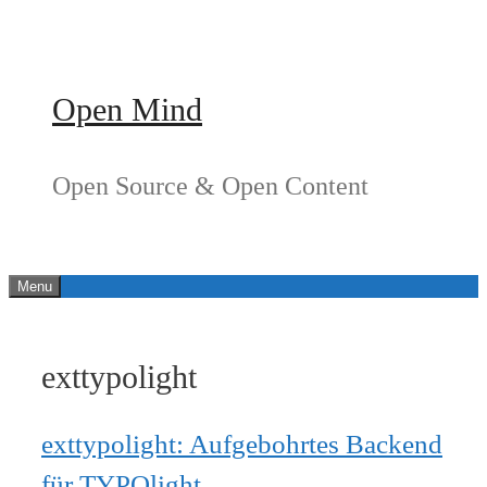
Springe
zum
Inhalt
Open Mind
Open Source & Open Content
Menu
exttypolight
exttypolight: Aufgebohrtes Backend
für TYPOlight