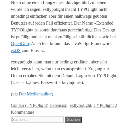
Noch ohne einen Langzeittest durchgeführt zu haben
würde ich sagen: exttypolight macht TYPOlight nicht
unbedingt einfacher, aber für einen halbwegs geübten
Benutzer auf jeden Fall effizienter. Der Name «Extended
TYPOlight» ist somit durchaus gerechtfertigt. Das Design
ist gefällig und sieht nicht zufällig sehr ähnlich aus wie bei
OpenGoo
: Auch hier kommt das JavaScript-Framework
extJS
zum Einsatz.
exttypolight kann man nur bedingt erklären, aber sehr
leicht verstehen, wenn man es ausprobiert. Zugang zur
Demo erhalten Sie mit dem Default-Login von TYPOlight
(User = k.jones, Passwort = kevinjones).
(via
Der Mediamatiker
)
Kategorien
Tags
Contao (TYPOlight)
Extension
,
exttypolight
,
TYPOlight
2
Kommentare
Suche
nach: