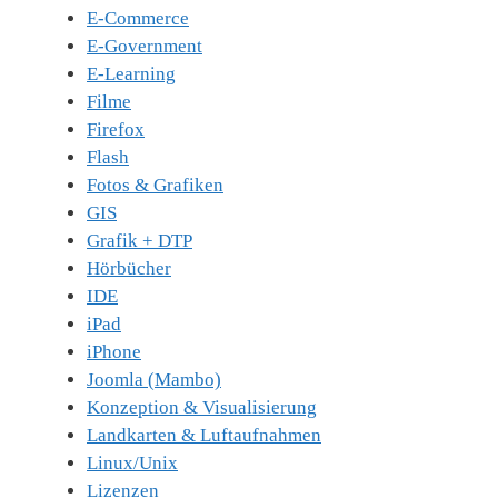
E-Commerce
E-Government
E-Learning
Filme
Firefox
Flash
Fotos & Grafiken
GIS
Grafik + DTP
Hörbücher
IDE
iPad
iPhone
Joomla (Mambo)
Konzeption & Visualisierung
Landkarten & Luftaufnahmen
Linux/Unix
Lizenzen