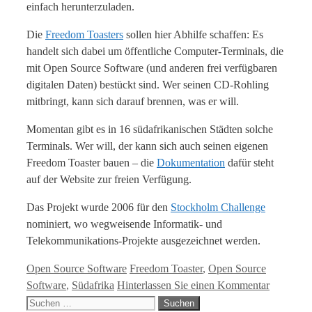
einfach herunterzuladen.
Die
Freedom Toasters
sollen hier Abhilfe schaffen: Es
handelt sich dabei um öffentliche Computer-Terminals, die
mit Open Source Software (und anderen frei verfügbaren
digitalen Daten) bestückt sind. Wer seinen CD-Rohling
mitbringt, kann sich darauf brennen, was er will.
Momentan gibt es in 16 südafrikanischen Städten solche
Terminals. Wer will, der kann sich auch seinen eigenen
Freedom Toaster bauen – die
Dokumentation
dafür steht
auf der Website zur freien Verfügung.
Das Projekt wurde 2006 für den
Stockholm Challenge
nominiert, wo wegweisende Informatik- und
Telekommunikations-Projekte ausgezeichnet werden.
Kategorien
Tags
Open Source Software
Freedom Toaster
,
Open Source
Software
,
Südafrika
Hinterlassen Sie einen Kommentar
Suche