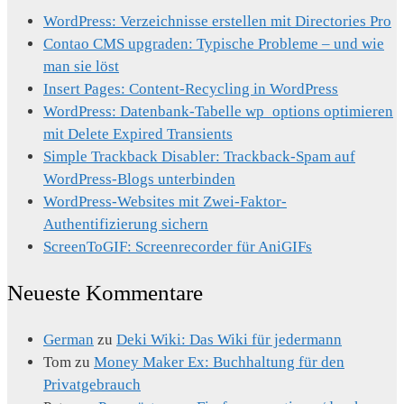
WordPress: Verzeichnisse erstellen mit Directories Pro
Contao CMS upgraden: Typische Probleme – und wie
man sie löst
Insert Pages: Content-Recycling in WordPress
WordPress: Datenbank-Tabelle wp_options optimieren
mit Delete Expired Transients
Simple Trackback Disabler: Trackback-Spam auf
WordPress-Blogs unterbinden
WordPress-Websites mit Zwei-Faktor-
Authentifizierung sichern
ScreenToGIF: Screenrecorder für AniGIFs
Neueste Kommentare
German
zu
Deki Wiki: Das Wiki für jedermann
Tom
zu
Money Maker Ex: Buchhaltung für den
Privatgebrauch